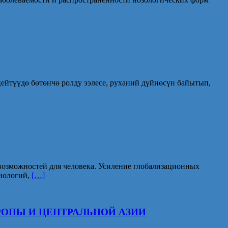
ӊейтүүдө бөтөнчө ролду ээлесе, руханий дүйнөсүн байытып,
возможностей для человека. Усиление глобализационных
хнологий,
[…]
РОПЫ И ЦЕНТРАЛЬНОЙ АЗИИ