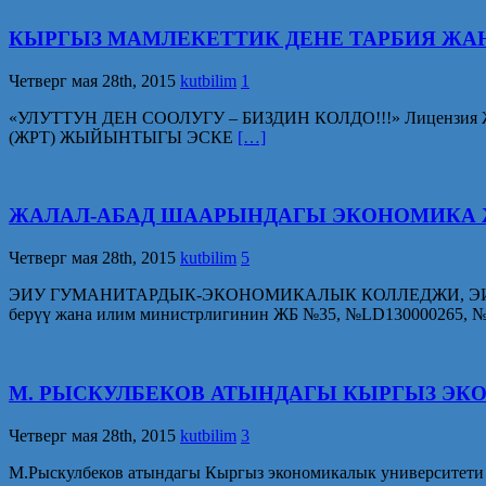
КЫРГЫЗ МАМЛЕКЕТТИК ДЕНЕ ТАРБИЯ ЖА
Четверг мая 28th, 2015
kutbilim
1
«УЛУТТУН ДЕН СООЛУГУ – БИЗДИН КОЛДО!!!» Лицензия
(ЖРТ) ЖЫЙЫНТЫГЫ ЭСКЕ
[…]
ЖАЛАЛ-АБАД ШААРЫНДАГЫ ЭКОНОМИКА ЖАНА
Четверг мая 28th, 2015
kutbilim
5
ЭИУ ГУМАНИТАРДЫК-ЭКОНОМИКАЛЫК КОЛЛЕДЖИ, ЭИУ ЭЛ А
берүү жана илим министрлигинин ЖБ №35, №LD130000265, 
М. РЫСКУЛБЕКОВ АТЫНДАГЫ КЫРГЫЗ Э
Четверг мая 28th, 2015
kutbilim
3
М.Рыскулбеков атындагы Кыргыз экономикалык университети 