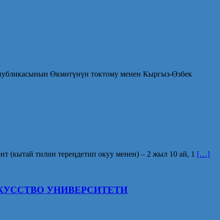
ликасынын Өкмөтүнүн токтому менен Кыргыз-Өзбек
т (кытай тилин тереӊдетип окуу менен) – 2 жыл 10 ай, 1
[…]
КУССТВО УНИВЕРСИТЕТИ