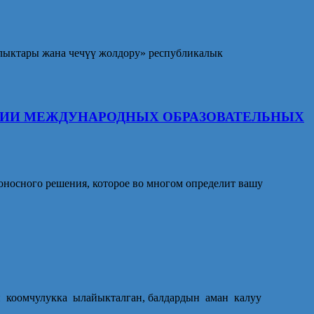
ыктары жана чечүү жолдору» республикалык
АЦИИ МЕЖДУНАРОДНЫХ ОБРАЗОВАТЕЛЬНЫХ
оносного решения, которое во многом определит вашу
н коомчулукка ылайыкталган, балдардын аман калуу