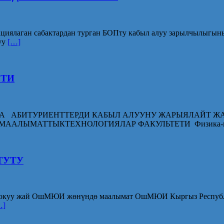
рациялаган сабактардан турган БОПту кабыл алуу зарылчылыгы
уу
[…]
ЕТИ
А АБИТУРИЕНТТЕРДИ КАБЫЛ АЛУУНУ ЖАРЫЯЛАЙТ ЖАМУ
АНА МААЛЫМАТТЫКТЕХНОЛОГИЯЛАР ФАКУЛЬТЕТИ Физика-м
ТУТУ
ку окуу жай ОшМЮИ жөнүндө маалымат ОшМЮИ Кыргыз Респуб
…]