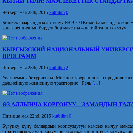
КЫТАЙ ТИЛИ: МАМЛЕКЕТТИК СТАНДАРТКА
Четверг мая 28th, 2015
kutbilim
0
Бишкек шаарындагы айтылуу №69 ОТКнын базасында өткөн «
конференциянын бирден бир максаты – кытай тилин окутуу
[…
КЫРГЫЗСКИЙ НАЦИОНАЛЬНЫЙ УНИВЕРСИТЕ
ПРОГРАММ
Четверг мая 28th, 2015
kutbilim
2
Уважаемые абитуриенты! Можно с уверенностью предположить, 
дальнейшую жизненную траекторию. Речь
[…]
ӨЗ АЛДЫНЧА КОРГОНУУ – ЗАМАНДЫН ТАЛ
Пятница мая 22nd, 2015
kutbilim
0
Бүгүнкү күнү балдардын коопсуздугун камсыз кылуу макса
стратегиясын, аман калуу педагогикасын иштеп чыгууну, 