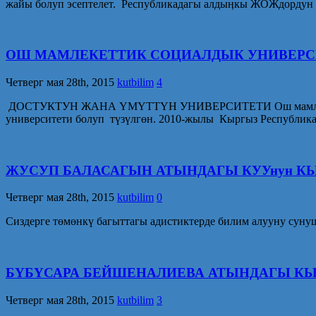
жайы болуп эсептелет. Республикадагы алдыӊкы ЖОЖдордун
ОШ МАМЛЕКЕТТИК СОЦИАЛДЫК УНИВЕРС
Четверг мая 28th, 2015
kutbilim
4
ДОСТУКТУН ЖАНА ҮМҮТТҮН УНИВЕРСИТЕТИ Ош мамлекеттик 
университети болуп түзүлгөн. 2010-жылы Кыргыз Республи
ЖУСУП БАЛАСАГЫН АТЫНДАГЫ КУУнун К
Четверг мая 28th, 2015
kutbilim
0
Сиздерге төмөнкү багыттагы адистиктерде билим алууну сунуш
БҮБҮСАРА БЕЙШЕНАЛИЕВА АТЫНДАГЫ К
Четверг мая 28th, 2015
kutbilim
3