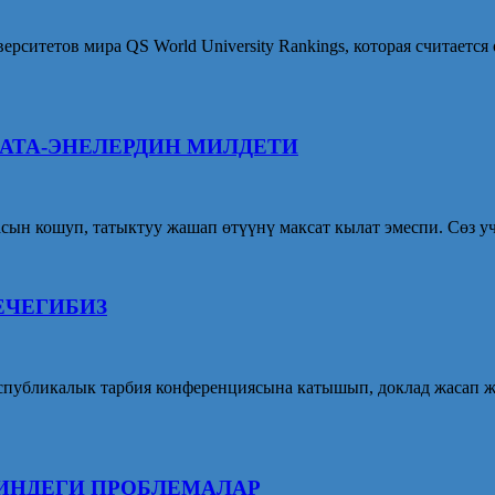
рситетов мира QS World University Rankings, которая считаетс
АТА-ЭНЕЛЕРДИН МИЛДЕТИ
гасын кошуп, татыктуу жашап өтүүнү максат кылат эмеспи. Сөз 
ЕЧЕГИБИЗ
республикалык тарбия конференциясына катышып, доклад жасап 
ИНДЕГИ ПРОБЛЕМАЛАР