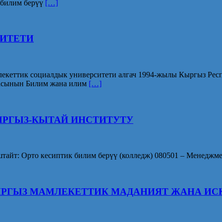
 билим берүү
[…]
ИТЕТИ
социалдык университети алгач 1994-жылы Кыргыз Респуб
касынын Билим жана илим
[…]
ЫРГЫЗ-КЫТАЙ ИНСТИТУТУ
тайт: Орто кесиптик билим берүү (колледж) 080501 – Менеджмен
ЫРГЫЗ МАМЛЕКЕТТИК МАДАНИЯТ ЖАНА ИС