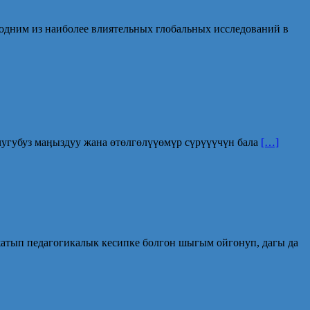
я одним из наиболее влиятельных глобальных исследований в
учугубуз маӊыздуу жана өтөлгөлүүөмүр сүрүүүчүн бала
[…]
жатып педагогикалык кесипке болгон шыгым ойгонуп, дагы да