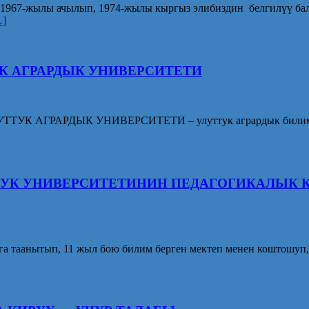
 1967-жылы ачылып, 1974-жылы кыргыз элибиздин белгилүү ба
…]
УК АГРАРДЫК УНИВЕРСИТЕТИ
УТТУК АГРАРДЫК УНИВЕРСИТЕТИ – улуттук агрардык билим бе
ТУК УНИВЕРСИТЕТИНИН ПЕДАГОГИКАЛЫК К
мга таанытып, 11 жыл бою билим берген мектеп менен коштошуп