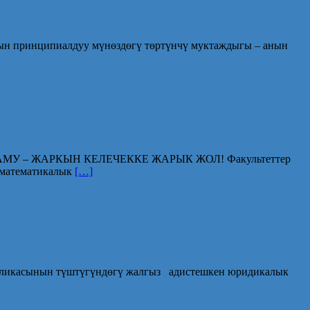
нын принципиалдуу мүнөздөгү төртүнчү муктаждыгы – анын
 – ЖАРКЫН КЕЛЕЧЕККЕ ЖАРЫК ЖОЛ! Факультеттер
атематикалык
[…]
ликасынын түштүгүндөгү жалгыз адистешкен юридикалык