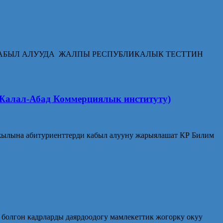
-жыл. КАБЫЛ АЛУУДА ЖАЛПЫ РЕСПУБЛИКАЛЫК ТЕСТТИН
-Абад Коммерциялык институту)
абитуриенттерди кабыл алууну жарыялашат КР Билим
болгон кадрларды даярдоодогу мамлекеттик жогорку окуу