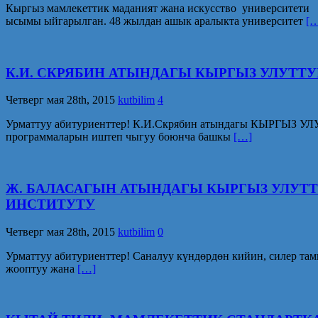
Кыргыз мамлекеттик маданият жана искусство университети
ысымы ыйгарылган. 48 жылдан ашык аралыкта университет
[
К.И. СКРЯБИН АТЫНДАГЫ КЫРГЫЗ УЛУТТ
Четверг мая 28th, 2015
kutbilim
4
Урматтуу абитуриенттер! К.И.Скрябин атындагы КЫРГЫЗ УЛ
программаларын иштеп чыгуу боюнча башкы
[…]
Ж. БАЛАСАГЫН АТЫНДАГЫ КЫРГЫЗ УЛУТ
ИНСТИТУТУ
Четверг мая 28th, 2015
kutbilim
0
Урматтуу абитуриенттер! Саналуу күндөрдөн кийин, силер та
жооптуу жана
[…]