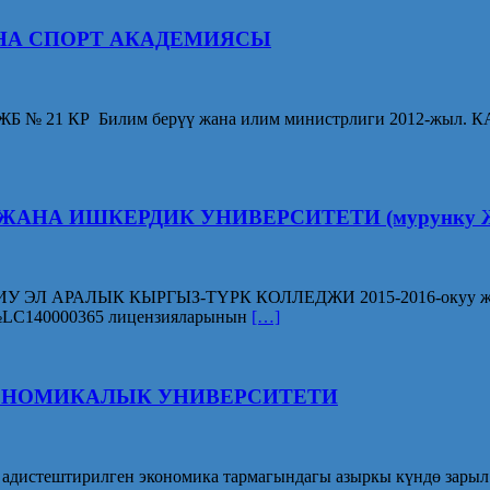
НА СПОРТ АКАДЕМИЯСЫ
 ЖБ № 21 КР Билим берүү жана илим министрлиги 2012
 ИШКЕРДИК УНИВЕРСИТЕТИ (мурунку Жалал
РАЛЫК КЫРГЫЗ-ТҮРК КОЛЛЕДЖИ 2015-2016-окуу жылына 
№LC140000365 лицензияларынын
[…]
КОНОМИКАЛЫК УНИВЕРСИТЕТИ
адистештирилген экономика тармагындагы азыркы күндө зарыл 