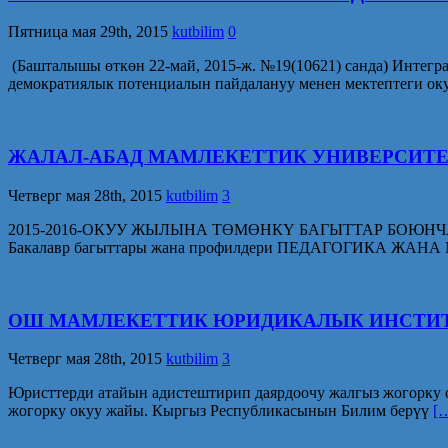
Пятница мая 29th, 2015
kutbilim
0
(Башталышы өткөн 22-май, 2015-ж. №19(10621) санда) Интег
демократиялык потенциалын пайдалануу менен мектептеги ок
ЖАЛАЛ-АБАД МАМЛЕКЕТТИК УНИВЕРСИТ
Четверг мая 28th, 2015
kutbilim
3
2015-2016-ОКУУ ЖЫЛЫНА ТӨМӨНКҮ БАГЫТТАР БОЮНЧ
Бакалавр багыттары жана профилдери ПЕДАГОГИКА Ж
ОШ МАМЛЕКЕТТИК ЮРИДИКАЛЫК ИНСТИ
Четверг мая 28th, 2015
kutbilim
3
Юристтерди атайын адистештирип даярдоочу жалгыз жогор
жогорку окуу жайы. Кыргыз Республикасынын Билим берүү
[