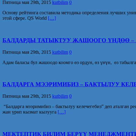
Пятница мая 29th, 2015
kutbilim
0
Основу рейтинга составила методика определения лучших униве
этой сфере. QS World
[…]
БАЛДАРДЫ ТАТЫКТУУ ЖАШООГО ҮНДӨӨ – 
Пятница мая 29th, 2015
kutbilim
0
Адам баласы бул жашоодо коомго өз ордун, өз үнүн, өз табыл
БАЛДАРГА МЭЭРИМИБИЗ – БАКТЫЛУУ КЕЛ
Пятница мая 29th, 2015
kutbilim
0
“Балдарга мээримибиз – бактылуу келечегебиз” деп аталган 
жан үрөп кызмат кылууга
[…]
МЕКТЕПТИК БИЛИМ БЕРҮҮ МЕНЕДЖМЕНТ