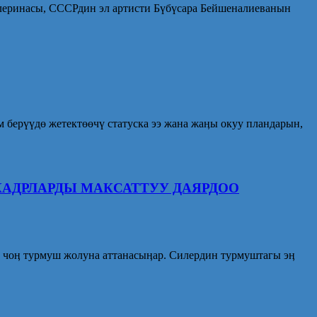
леринасы, СССРдин эл артисти Бүбүсара Бейшеналиеванын
рүүдө жетектөөчү статуска ээ жана жаӊы окуу пландарын,
АДРЛАРДЫ МАКСАТТУУ ДАЯРДОО
, чоӊ турмуш жолуна аттанасыӊар. Силердин турмуштагы эӊ