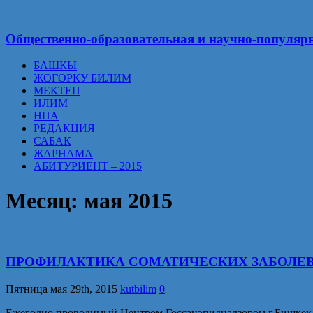
Общественно-образовательная и научно-популярн
БАШКЫ
ЖОГОРКУ БИЛИМ
МЕКТЕП
ИЛИМ
НПА
РЕДАКЦИЯ
САБАК
ЖАРНАМА
АБИТУРИЕНТ – 2015
Месяц:
мая 2015
ПРОФИЛАКТИКА СОМАТИЧЕСКИХ ЗАБОЛЕ
Пятница мая 29th, 2015
kutbilim
0
Ежегодно проводимый Центром Госсанэпиднадзором г.Бишкек а