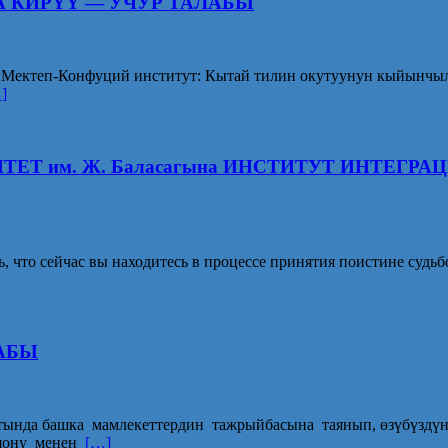
 КИРҮҮ — УЧУР ТАЛАБЫ
Мектеп-Конфуций институт: Кытай тилин окутуунун кыйынчыл
]
Т им. Ж. Баласагына ИНСТИТУТ ИНТЕГР
что сейчас вы находитесь в процессе принятия поистине судьб
АБЫ
тында башка мамлекеттердин тажрыйбасына таянып, өзүбүздү
ошону менен
[…]