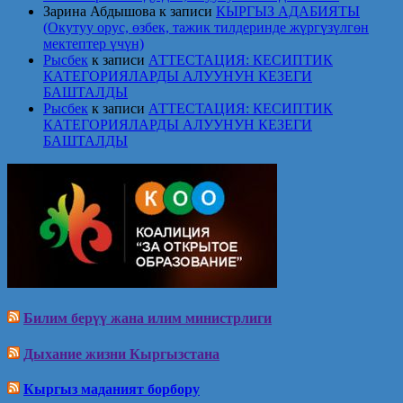
Зарина Абдышова
к записи
КЫРГЫЗ АДАБИЯТЫ
(Окутуу орус, өзбек, тажик тилдеринде жүргүзүлгөн
мектептер үчүн)
Рысбек
к записи
АТТЕСТАЦИЯ: КЕСИПТИК
КАТЕГОРИЯЛАРДЫ АЛУУНУН КЕЗЕГИ
БАШТАЛДЫ
Рысбек
к записи
АТТЕСТАЦИЯ: КЕСИПТИК
КАТЕГОРИЯЛАРДЫ АЛУУНУН КЕЗЕГИ
БАШТАЛДЫ
Билим берүү жана илим министрлиги
Дыхание жизни Кыргызстана
Кыргыз маданият борбору