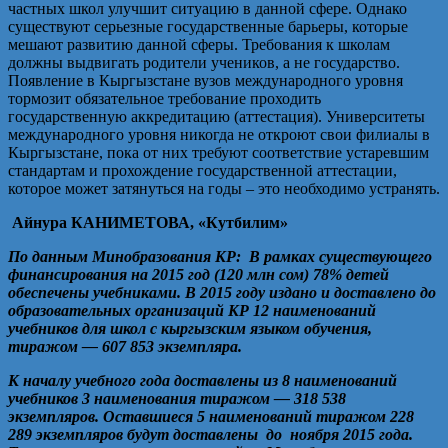
частных школ улучшит ситуацию в данной сфере. Однако
существуют серьезные государственные барьеры, которые
мешают развитию данной сферы. Требования к школам
должны выдвигать родители учеников, а не государство.
Появление в Кыргызстане вузов международного уровня
тормозит обязательное требование проходить
государственную аккредитацию (аттестация). Университеты
международного уровня никогда не откроют свои филиалы в
Кыргызстане, пока от них требуют соответствие устаревшим
стандартам и прохождение государственной аттестации,
которое может затянуться на годы – это необходимо устранять.
Айнура КАНИМЕТОВА,
«Кутбилим»
По данным Минобразования КР: В рамках существующего
финансирования на 2015 год (120 млн сом) 78% детей
обеспечены учебниками. В 2015 году издано и доставлено до
образовательных организаций КР 12 наименований
учебников для школ с кыргызским языком обучения,
тиражом — 607 853 экземпляра.
К началу учебного года доставлены из 8 наименований
учебников 3 наименования тиражом — 318 538
экземпляров. Оставшиеся 5 наименований тиражом 228
289 экземпляров будут доставлены до ноября 2015 года.