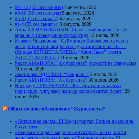
#11-12 (55 сөз сынагы)
7 августа, 2026
#9-10 (55 сөз сынагы)
5 августа, 2026
#5-8 (55 сөз сынагы)
4 августа, 2026
#1-4 (55 сөз сынагы)
3 августа, 2026
Анна АХМАТОВАНЫН “Сероглазый король” аттуу
ыры он үч акындын котормосунда
12 июля, 2026
Карачач Чокморова: “Сүймөнкул Көкөмерен суусуна
агып, өпкөсүнө, бөйрөгүнө суук тийгизип алган…”
(Динара БЕЙШЕНАЛИЕВА, “Азия Ньюс” гезити,
26.07–17.08.2023-ж.)
11 июля, 2026
Рахат АМАНОВА: “Ак бурганак” (повесттин уландысы)
11 июля, 2026
Жеңишбек ЭДИГЕЕВ: “Некролог”
2 июля, 2026
Рахат АМАНОВА: “Ак бурганак”
30 июня, 2026
Нарсулуу ГУРГУБАЕВА: “Күзгүсү сынып калган
перилерди, үлгү эмес жандар жолдо баштап барат”
29
июня, 2026
Общественное объединение “Журналисты”
«Ийгиликке кадам» III Медиафоруму Баткен шаарында
болуп өттү
«Кыргызстандагы медианы өнүктүрүү: кечээ, бүгүн
жана эртеӊ» темасындагы «Ийгиликке кадам» III