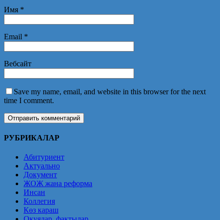
Имя
*
Email
*
Вебсайт
Save my name, email, and website in this browser for the next
time I comment.
РУБРИКАЛАР
Абитуриент
Актуально
Документ
ЖОЖ жана реформа
Инсан
Коллегия
Көз караш
Окуялар, фактылар