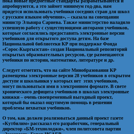
пока новые предметные стандарты разрабатываются и
апробируются, а это займет минимум год-два, нам
придется использовать учебники соседних стран для школ
с русским языком обучения», – сказала на совещании
министр Эльвира Сариева. Также министерство наладило
успешную работу с существующими авторами учебников,
которые согласились предоставить электронные версии
учебников для открытого доступа детям. На базе
Национальной библиотеки КР при поддержке Фонда
«Сорос-Кыргызстан» создан Национальный репозиторий
открытых образовательных ресурсов, где размещаются
учебники по истории, математике, литературе и др.
Следует отметить, что на сайте Минобразования КР
размещены электронные версии 28 учебников в открытом
доступе и школьники у которых нет этих учебников,
могут пользоваться ими в электронном формате. В свете
хронического дефицита учебников в школах электронные
книжки – очень своевременный выгодный проект,
который бы оказал ощутимую помощь в решении
проблемы нехватки учебников.
О том, как должен реализоваться данный проект газете
«Кутбилим» рассказал его разработчик, генеральный
директор «БМ-технолоджи», член политсовета партии