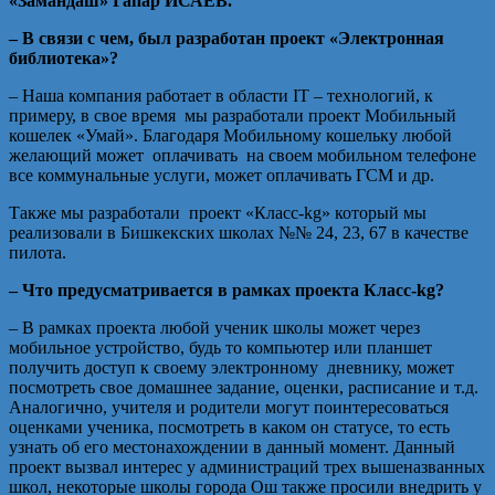
«Замандаш» Гапар ИСАЕВ.
– В связи с чем, был разработан проект «Электронная
библиотека»?
– Наша компания работает в области IT – технологий, к
примеру, в свое время мы разработали проект Мобильный
кошелек «Умай». Благодаря Мобильному кошельку любой
желающий может оплачивать на своем мобильном телефоне
все коммунальные услуги, может оплачивать ГСМ и др.
Также мы разработали проект «Класс-kg» который мы
реализовали в Бишкекских школах №№ 24, 23, 67 в качестве
пилота.
– Что предусматривается в рамках проекта Класс-kg?
– В рамках проекта любой ученик школы может через
мобильное устройство, будь то компьютер или планшет
получить доступ к своему электронному дневнику, может
посмотреть свое домашнее задание, оценки, расписание и т.д.
Аналогично, учителя и родители могут поинтересоваться
оценками ученика, посмотреть в каком он статусе, то есть
узнать об его местонахождении в данный момент. Данный
проект вызвал интерес у администраций трех вышеназванных
школ, некоторые школы города Ош также просили внедрить у