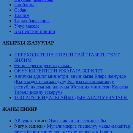
Проблема
Сабак
Таалим
Тарых барактары
Учур маселе
Эксперттин пикири
АКЫРКЫ ЖАЗУУЛАР
ПЕРЕХОДИТЕ НА НОВЫЙ САЙТ ГАЗЕТЫ “КУТ
БИЛИМ”
Өнөр сересиндеги отуз жыл
ОКУУ КИТЕПТЕРИ ИЖАРАГА БЕРИЛЕТ
Алгачкы адилет министри, анын кызы Клара жөнүндө
(Кыргыздын чыгаан уулу, Кыргыз автономиялуу
республикасынын алгачкы Юстиция министри Каратал
Табалдиновду эскерүү)
ТОО АРАСЫНДАГЫ АЙЫЛДЫН АГАРТУУЧУЛАРЫ
ЖАҢЫ ПИКИР
Айгуль
к записи
Эмгек акынын эсеп-кысабы
Nury
к записи
• Мугалимдерге тиешелүү макал-лакаптар
Белек берип койду деп, окуучу менен дос болбо