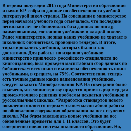
В первом полугодии 2015 года Министерство образования
и науки КР собрало данные по обеспеченности учебной
литературой школ страны. На совещании в министерстве
перед началом учебного года отмечалось, что последние
несколько лет не обновлялась база данных по числу,
наименованиям, состоянию учебников в каждой школе.
Ранее министерство, не зная каких учебников не хватает в
школьных библиотеках, проводило тендеры. В итоге,
тиражировались учебники, которых было и так
достаточно. Для работы по изданию учебников
министерство привлекло российского специалиста по
книгоизданию, был проведен масштабный сбор данных по
библиотекам всех школ и выявлена обеспеченность школ
учебниками, в среднем, на 75%. Соответственно, теперь
есть точные данные какие наименования учебников,
следует заказать Минобразования КР. На совещании было
отмечено, что министерству придется принять ряд мер для
промежуточного решения проблемы нехватки учебников в
русскоязычных школах. “Разработка стандартов нового
поколения является первым этапом масштабной работы
по обновлению содержания образования на всех ступенях
школы. Мы будем заказывать новые учебники на все
обновленные предметы для 1-11 классов. Это будет
совершенно новая система школьного образования. Но,