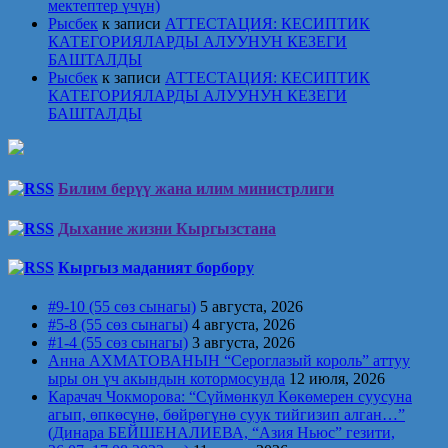
мектептер үчүн)
Рысбек
к записи
АТТЕСТАЦИЯ: КЕСИПТИК
КАТЕГОРИЯЛАРДЫ АЛУУНУН КЕЗЕГИ
БАШТАЛДЫ
Рысбек
к записи
АТТЕСТАЦИЯ: КЕСИПТИК
КАТЕГОРИЯЛАРДЫ АЛУУНУН КЕЗЕГИ
БАШТАЛДЫ
Билим берүү жана илим министрлиги
Дыхание жизни Кыргызстана
Кыргыз маданият борбору
#9-10 (55 сөз сынагы)
5 августа, 2026
#5-8 (55 сөз сынагы)
4 августа, 2026
#1-4 (55 сөз сынагы)
3 августа, 2026
Анна АХМАТОВАНЫН “Сероглазый король” аттуу
ыры он үч акындын котормосунда
12 июля, 2026
Карачач Чокморова: “Сүймөнкул Көкөмерен суусуна
агып, өпкөсүнө, бөйрөгүнө суук тийгизип алган…”
(Динара БЕЙШЕНАЛИЕВА, “Азия Ньюс” гезити,