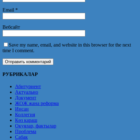
Email
*
Вебсайт
Save my name, email, and website in this browser for the next
time I comment.
РУБРИКАЛАР
Абитуриент
Актуально
Документ
ЖОЖ жана реформа
Инсан
Коллегия
Көз караш
Окуялар, фактылар
Проблема
Сабак