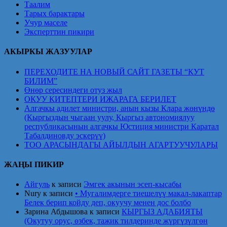
Таалим
Тарых барактары
Учур маселе
Эксперттин пикири
АКЫРКЫ ЖАЗУУЛАР
ПЕРЕХОДИТЕ НА НОВЫЙ САЙТ ГАЗЕТЫ “КУТ
БИЛИМ”
Өнөр сересиндеги отуз жыл
ОКУУ КИТЕПТЕРИ ИЖАРАГА БЕРИЛЕТ
Алгачкы адилет министри, анын кызы Клара жөнүндө
(Кыргыздын чыгаан уулу, Кыргыз автономиялуу
республикасынын алгачкы Юстиция министри Каратал
Табалдиновду эскерүү)
ТОО АРАСЫНДАГЫ АЙЫЛДЫН АГАРТУУЧУЛАРЫ
ЖАҢЫ ПИКИР
Айгуль
к записи
Эмгек акынын эсеп-кысабы
Nury
к записи
• Мугалимдерге тиешелүү макал-лакаптар
Белек берип койду деп, окуучу менен дос болбо
Зарина Абдышова
к записи
КЫРГЫЗ АДАБИЯТЫ
(Окутуу орус, өзбек, тажик тилдеринде жүргүзүлгөн