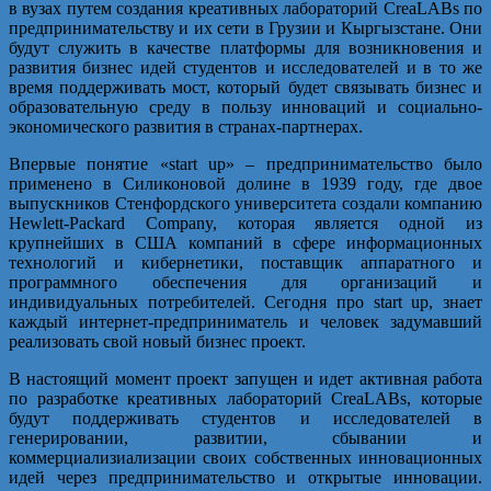
в вузах путем создания креативных лабораторий CreaLABs по
предпринимательству и их сети в Грузии и Кыргызстане. Они
будут служить в качестве платформы для возникновения и
развития бизнес идей студентов и исследователей и в то же
время поддерживать мост, который будет связывать бизнес и
образовательную среду в пользу инноваций и социально-
экономического развития в странах-партнерах.
Впервые понятие «start up» – предпринимательство было
применено в Силиконовой долине в 1939 году, где двое
выпускников Стенфордского университета создали компанию
Hewlett-Packard Company, которая является одной из
крупнейших в США компаний в сфере информационных
технологий и кибернетики, поставщик аппаратного и
программного обеспечения для организаций и
индивидуальных потребителей. Сегодня про start up, знает
каждый интернет-предприниматель и человек задумавший
реализовать свой новый бизнес проект.
В настоящий момент проект запущен и идет активная работа
по разработке креативных лабораторий CreaLABs, которые
будут поддерживать студентов и исследователей в
генерировании, развитии, сбывании и
коммерциализиализации своих собственных инновационных
идей через предпринимательство и открытые инновации.