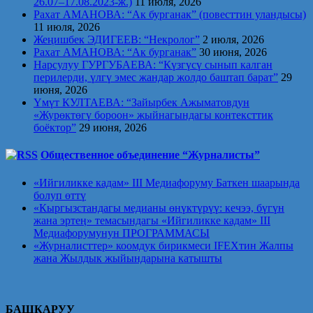
26.07–17.08.2023-ж.)
11 июля, 2026
Рахат АМАНОВА: “Ак бурганак” (повесттин уландысы)
11 июля, 2026
Жеңишбек ЭДИГЕЕВ: “Некролог”
2 июля, 2026
Рахат АМАНОВА: “Ак бурганак”
30 июня, 2026
Нарсулуу ГУРГУБАЕВА: “Күзгүсү сынып калган
перилерди, үлгү эмес жандар жолдо баштап барат”
29
июня, 2026
Үмүт КУЛТАЕВА: “Зайырбек Ажыматовдун
«Журөктөгү бороон» жыйнагындагы контексттик
боёктор”
29 июня, 2026
Общественное объединение “Журналисты”
«Ийгиликке кадам» III Медиафоруму Баткен шаарында
болуп өттү
«Кыргызстандагы медианы өнүктүрүү: кечээ, бүгүн
жана эртеӊ» темасындагы «Ийгиликке кадам» III
Медиафорумунун ПРОГРАММАСЫ
«Журналисттер» коомдук бирикмеси IFEXтин Жалпы
жана Жылдык жыйындарына катышты
БАШКАРУУ