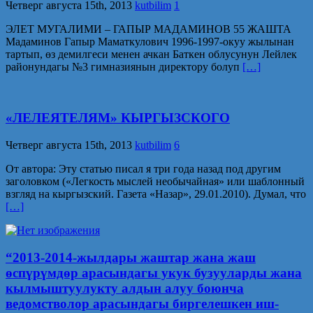
Четверг августа 15th, 2013
kutbilim
1
ЭЛЕТ МУГАЛИМИ – ГАПЫР МАДАМИНОВ 55 ЖАШТА
Мадаминов Гапыр Маматкулович 1996-1997-окуу жылынан
тартып, өз демилгеси менен ачкан Баткен облусунун Лейлек
районундагы №3 гимназиянын директору болуп
[…]
«ЛЕЛЕЯТЕЛЯМ» КЫРГЫЗСКОГО
Четверг августа 15th, 2013
kutbilim
6
От автора: Эту статью писал я три года назад под другим
заголовком («Легкость мыслей необычайная» или шаблонный
взгляд на кыргызский. Газета «Назар», 29.01.2010). Думал, что
[…]
“2013-2014-жылдары жаштар жана жаш
өспүрүмдөр арасындагы укук бузууларды жана
кылмыштуулукту алдын алуу боюнча
ведомстволор арасындагы биргелешкен иш-