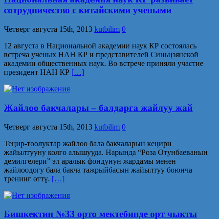
сотрудничество с китайскими учеными
Четверг августа 15th, 2013
kutbilim
0
12 августа в Национальной академии наук КР состоялась
встреча ученых НАН КР и представителей Синьцзянской
академии обществен­ных наук. Во встрече приняли участие
президент НАН КР
[…]
Жайлоо бакчалары – балдарга жайлуу жай
Четверг августа 15th, 2013
kutbilim
0
Теӊир-тоолуктар жайлоо бала бакчаларын кеӊири
жайылтууну колго алышууда. Нарында “Роза Отунбаеванын
демилгелери” эл аралык фондунун жардамы менен
жайлоодогу бала бакча тажрыйбасын жайылтуу боюнча
тренинг өттү.
[…]
Бишкектин №33 орто мектебинде өрт чыкты