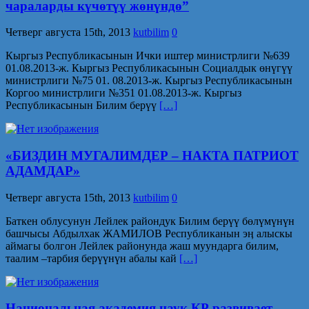
чараларды күчөтүү жөнүндө”
Четверг августа 15th, 2013
kutbilim
0
Кыргыз Республикасынын Ички иштер министрлиги №639
01.08.2013-ж. Кыргыз Республикасынын Социалдык өнүгүү
министрлиги №75 01. 08.2013-ж. Кыргыз Республикасынын
Коргоо министрлиги №351 01.08.2013-ж. Кыргыз
Республикасынын Билим берүү
[…]
«БИЗДИН МУГАЛИМДЕР – НАКТА ПАТРИОТ
АДАМДАР»
Четверг августа 15th, 2013
kutbilim
0
Баткен облусунун Лейлек райондук Билим берүү бөлүмүнүн
башчысы Абдылхак ЖАМИЛОВ Республиканын эӊ алыскы
аймагы болгон Лейлек районунда жаш муундарга билим,
таалим –тарбия берүүнүн абалы кай
[…]
Национальная академия наук КР развивает