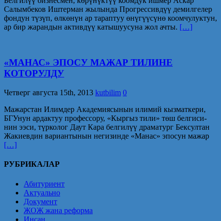
Белгилүү бизнесмен, көрүнүктүү коомдук ишмер Аскар
Салымбеков Иштерман жылында Прогрессивдүү демилгелер
фондун түзүп, өлкөнүн ар тараптуу өнүгүүсүнө коомчулуктун,
ар бир жарандын активдүү катышуусуна жол ачты.
[…]
«МАНАС» ЭПОСУ МАЖАР ТИЛИНЕ
КОТОРУЛДУ
Четверг августа 15th, 2013
kutbilim
0
Мажарстан Илимдер Академиясынын илимий кызматкери,
БГУнун ардактуу профессору, «Кыргыз тили» төш белгиси­
нин ээси, түрколог Даут Кара белгилүү драматург Бексултан
Жакиевдин вариантынын негизинде «Манас» эпосун мажар
[…]
РУБРИКАЛАР
Абитуриент
Актуально
Документ
ЖОЖ жана реформа
Инсан