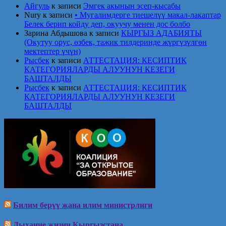
Айгуль
к записи
Эмгек акынын эсеп-кысабы
Nury
к записи
• Мугалимдерге тиешелүү макал-лакаптар
Белек берип койду деп, окуучу менен дос болбо
Зарина Абдышова
к записи
КЫРГЫЗ АДАБИЯТЫ
(Окутуу орус, өзбек, тажик тилдеринде жүргүзүлгөн
мектептер үчүн)
Рысбек
к записи
АТТЕСТАЦИЯ: КЕСИПТИК
КАТЕГОРИЯЛАРДЫ АЛУУНУН КЕЗЕГИ
БАШТАЛДЫ
Рысбек
к записи
АТТЕСТАЦИЯ: КЕСИПТИК
КАТЕГОРИЯЛАРДЫ АЛУУНУН КЕЗЕГИ
БАШТАЛДЫ
Билим берүү жана илим министрлиги
Дыхание жизни Кыргызстана