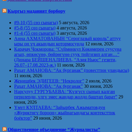
Кыргыз маданият борбору
#9-10 (55 сөз сынагы)
5 августа, 2026
#5-8 (55 сөз сынагы)
4 августа, 2026
#1-4 (55 сөз сынагы)
3 августа, 2026
Анна АХМАТОВАНЫН “Сероглазый король” аттуу
ыры он үч акындын котормосунда
12 июля, 2026
Карачач Чокморова: “Сүймөнкул Көкөмерен суусуна
агып, өпкөсүнө, бөйрөгүнө суук тийгизип алган…”
(Динара БЕЙШЕНАЛИЕВА, “Азия Ньюс” гезити,
26.07–17.08.2023-ж.)
11 июля, 2026
Рахат АМАНОВА: “Ак бурганак” (повесттин уландысы)
11 июля, 2026
Жеңишбек ЭДИГЕЕВ: “Некролог”
2 июля, 2026
Рахат АМАНОВА: “Ак бурганак”
30 июня, 2026
Нарсулуу ГУРГУБАЕВА: “Күзгүсү сынып калган
перилерди, үлгү эмес жандар жолдо баштап барат”
29
июня, 2026
Үмүт КУЛТАЕВА: “Зайырбек Ажыматовдун
«Журөктөгү бороон» жыйнагындагы контексттик
боёктор”
29 июня, 2026
Общественное объединение “Журналисты”