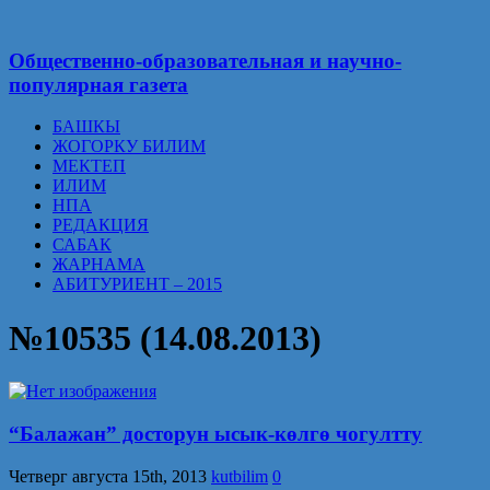
Общественно-образовательная и научно-
популярная газета
БАШКЫ
ЖОГОРКУ БИЛИМ
МЕКТЕП
ИЛИМ
НПА
РЕДАКЦИЯ
САБАК
ЖАРНАМА
АБИТУРИЕНТ – 2015
№10535 (14.08.2013)
“Балажан” досторун ысык-көлгө чогултту
Четверг августа 15th, 2013
kutbilim
0