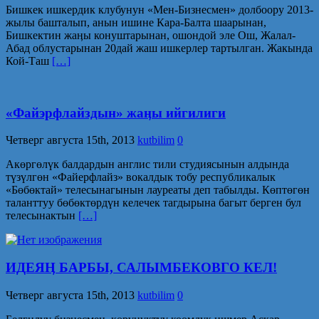
Бишкек ишкердик клубунун «Мен-Бизнесмен» долбоору 2013-
жылы башталып, анын ишине Кара-Балта шаарынан,
Бишкектин жаӊы конуштарынан, ошондой эле Ош, Жалал-
Абад облустарынан 20дай жаш ишкерлер тартылган. Жакында
Кой-Таш
[…]
«Файэрфлайздын» жаӊы ийгилиги
Четверг августа 15th, 2013
kutbilim
0
Акөргөлүк балдардын англис тили студиясынын алдында
түзүлгөн «Файерфлайз» вокалдык тобу республикалык
«Бөбөктай» телесынагынын лауреаты деп табылды. Көптөгөн
таланттуу бөбөктөрдүн келечек тагдырына багыт берген бул
телесынактын
[…]
ИДЕЯӉ БАРБЫ, САЛЫМБЕКОВГО КЕЛ!
Четверг августа 15th, 2013
kutbilim
0