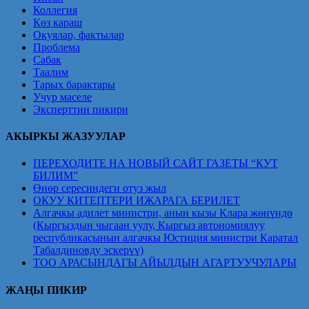
Коллегия
Көз караш
Окуялар, фактылар
Проблема
Сабак
Таалим
Тарых барактары
Учур маселе
Эксперттин пикири
АКЫРКЫ ЖАЗУУЛАР
ПЕРЕХОДИТЕ НА НОВЫЙ САЙТ ГАЗЕТЫ “КУТ
БИЛИМ”
Өнөр сересиндеги отуз жыл
ОКУУ КИТЕПТЕРИ ИЖАРАГА БЕРИЛЕТ
Алгачкы адилет министри, анын кызы Клара жөнүндө
(Кыргыздын чыгаан уулу, Кыргыз автономиялуу
республикасынын алгачкы Юстиция министри Каратал
Табалдиновду эскерүү)
ТОО АРАСЫНДАГЫ АЙЫЛДЫН АГАРТУУЧУЛАРЫ
ЖАҢЫ ПИКИР