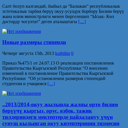
Салт болуп калгандай, быйыл да “Балажан” республикалык
эстетикалык тарбия берүү окуу-усулдук борбору Билим берүү
жана илим министрлиги менен биргелешип “Ысык- Көл
досторду чогултат” деген аталыштагы
[…]
Новые размеры стипенди
Четверг августа 15th, 2013
kutbilim
0
Приказ №475/1 от 24.07.13 О реализации постановления
Правительства Кыргызской Республики “О внесении
изменений в постановление Правительства Кыргызской
Республики “Об установлении размеров стипендий
студентам и учащимся
[…]
„2013/2014-окуу жылында жалпы орто билим
берүүчү кыргыз, орус, өзбек, тажик
тилдериндеги мектептерде пайдалануу үчүн
сунуш кылынган окуу китептеринин тизмесин