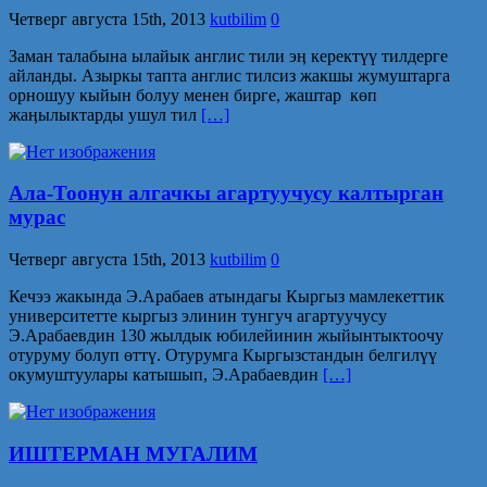
Четверг августа 15th, 2013
kutbilim
0
Заман талабына ылайык англис тили эӊ керектүү тилдерге
айланды. Азыркы тапта англис тилсиз жакшы жумуштарга
орношуу кыйын болуу менен бирге, жаштар көп
жаӊылыктарды ушул тил
[…]
Ала-Тоонун алгачкы агартуучусу калтырган
мурас
Четверг августа 15th, 2013
kutbilim
0
Кечээ жакында Э.Арабаев атындагы Кыргыз мамлекеттик
университетте кыргыз элинин тунгуч агартуучусу
Э.Арабаевдин 130 жылдык юбилейинин жыйынтыктоочу
отуруму болуп өттү. Отурумга Кыргызстандын белгилүү
окумуштуулары катышып, Э.Арабаевдин
[…]
ИШТЕРМАН МУГАЛИМ