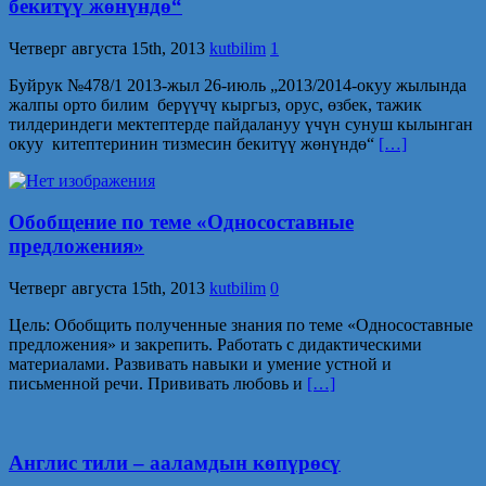
бекитүү жөнүндө“
Четверг августа 15th, 2013
kutbilim
1
Буйрук №478/1 2013-жыл 26-июль „2013/2014-окуу жылында
жалпы орто билим берүүчү кыргыз, орус, өзбек, тажик
тилдериндеги мектептерде пайдалануу үчүн сунуш кылынган
окуу китептеринин тизмесин бекитүү жөнүндө“
[…]
Обобщение по теме «Односоставные
предложения»
Четверг августа 15th, 2013
kutbilim
0
Цель: Обобщить полученные знания по теме «Односоставные
предложения» и закрепить. Работать с дидактическими
материалами. Развивать навыки и умение устной и
письменной речи. Прививать любовь и
[…]
Англис тили – ааламдын көпүрөсү