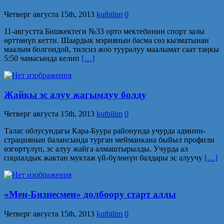
Четверг августа 15th, 2013
kutbilim
0
11-августта Бишкектеги №33 орто мектебинин спорт залы
өрттөнүп кетти. Шаардык мэриянын басма сөз кызматынан
маалым болгон­дой, тилсиз жоо тууралуу маалымат саат таӊкы
5:50 чамасында келип
[…]
Жайкы эс алуу жагымдуу болду
Четверг августа 15th, 2013
kutbilim
0
Талас облусундагы Кара-Буура районунда учурда админи­
страциянын балансында турган мейманкана быйыл профили
өзгөртүлүп, эс алуу жайга алмаштырылды. Учурда ал
социалдык жактан муктаж үй-бүлөнүн балдары эс алуучу
[…]
«Мен-Бизнесмен» долбоору старт алды
Четверг августа 15th, 2013
kutbilim
0