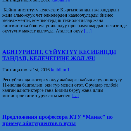
Кейин институту келечекте Кыргызстандын жарандарын
жана алыс-жуук чет өлкөлөрдөн каалоочуларды бизнес
менеджменти, компьютердик технологиялар жана
лингвистика боюнча уникалдуу программалардын негизинде
окутууну максат кылууда. Аталган окуу
[…]
АБИТУРИЕНТ, СҮЙҮКТҮҮ КЕСИБИӉДИ
ТАНДАП, КЕЛЕЧЕГИӉЕ ЖОЛ АЧ!
Пятница июля 1st, 2016
kutbilim
1
Республикада жогорку окуу жайларга кабыл алуу өнөктүгү
11-июлда башталып, эки тур менен өтөт. Орундар толбой
калган адистиктерге гана Билим берүү жана илим
министрлигинин уруксаты менен
[…]
Предложения профессора КТУ “Манас” по
приему абитуриентов в вузы