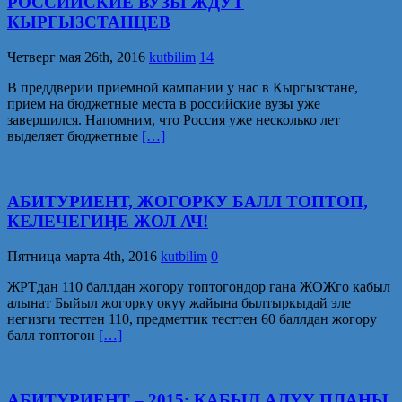
РОССИЙСКИЕ ВУЗЫ ЖДУТ
КЫРГЫЗСТАНЦЕВ
Четверг мая 26th, 2016
kutbilim
14
В преддверии приемной кампании у нас в Кыргызстане,
прием на бюджетные места в российские вузы уже
завершился. Напомним, что Россия уже несколько лет
выделяет бюджетные
[…]
АБИТУРИЕНТ, ЖОГОРКУ БАЛЛ ТОПТОП,
КЕЛЕЧЕГИӉЕ ЖОЛ АЧ!
Пятница марта 4th, 2016
kutbilim
0
ЖРТдан 110 баллдан жогору топтогондор гана ЖОЖго кабыл
алынат Быйыл жогорку окуу жайына былтыркыдай эле
негизги тесттен 110, предметтик тесттен 60 баллдан жогору
балл топтогон
[…]
АБИТУРИЕНТ – 2015: КАБЫЛ АЛУУ ПЛАНЫ