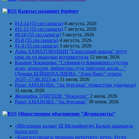
Кыргыз маданият борбору
#13-14 (55 сөз сынагы)
8 августа, 2026
#11-12 (55 сөз сынагы)
7 августа, 2026
#9-10 (55 сөз сынагы)
5 августа, 2026
#5-8 (55 сөз сынагы)
4 августа, 2026
#1-4 (55 сөз сынагы)
3 августа, 2026
Анна АХМАТОВАНЫН “Сероглазый король” аттуу
ыры он үч акындын котормосунда
12 июля, 2026
Карачач Чокморова: “Сүймөнкул Көкөмерен суусуна
агып, өпкөсүнө, бөйрөгүнө суук тийгизип алган…”
(Динара БЕЙШЕНАЛИЕВА, “Азия Ньюс” гезити,
26.07–17.08.2023-ж.)
11 июля, 2026
Рахат АМАНОВА: “Ак бурганак” (повесттин уландысы)
11 июля, 2026
Жеңишбек ЭДИГЕЕВ: “Некролог”
2 июля, 2026
Рахат АМАНОВА: “Ак бурганак”
30 июня, 2026
Общественное объединение “Журналисты”
«Ийгиликке кадам» III Медиафоруму Баткен шаарында
болуп өттү
«Кыргызстандагы медианы өнүктүрүү: кечээ, бүгүн