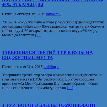
46% АТКАРЫЛДЫ
Пятница октября 9th, 2015
kutbilim
0
2015-2016-окуу жылына жогорку окуу жайлардын бюджеттик
орундарына кабыл алуу 85% аткарылса, контракттык бөлүмгө
кабыл алуу 41% аткарылып, жалпы кабыл алуу 46% түздү.
Быйыл да гранттык
[…]
ЗАВЕРШИЛСЯ ТРЕТИЙ ТУР В ВУЗЫ НА
БЮДЖЕТНЫЕ МЕСТА
Пятница июля 31st, 2015
kutbilim
1
Завершился третий тур отбора и зачисления абитуриентов на
грантовые места в ВУЗы республики. Об этом сообщает
пресс-служба Минобразования КР. Таким образом, общее
количество зачисленных абитуриентов
[…]
3-ТУР: БОСОГО БАЛЛЫ ТӨМӨНДӨБӨЙТ