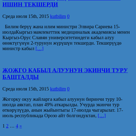
ИШИН ТЕКШЕРДИ
Среда июля 15th, 2015
kutbilim
0
Билим берүү жана илим министри Элвира Сариева 15-
июлдаКыргыз мамлекеттик медициналык академиясы менен
Кыргыз-Орус Славян университетиндеги кабыл алуу
өнөктүгүнүн 2-турунун жүрүшүн текшерди. Текшерүүдө
министр кабыл
[…]
ЖОЖГО КАБЫЛ АЛУУНУН ЭКИНЧИ ТУРУ
БАШТАЛДЫ
Среда июля 15th, 2015
kutbilim
0
Жогорку окуу жайларга кабыл алуунун биринчи туру 10-
июлда аяктап, план 49% аткарылды. Учурда экинчи тур
өткөрүлүүдө, анын жыйынтыгы 17-июлда чыгарылат. 17-
июль республикада Орозо айт болгондуктан,
[…]
Навигация
1
2
…
4
»
по