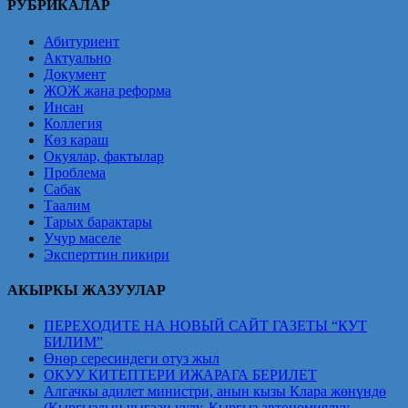
РУБРИКАЛАР
записям
Абитуриент
Актуально
Документ
ЖОЖ жана реформа
Инсан
Коллегия
Көз караш
Окуялар, фактылар
Проблема
Сабак
Таалим
Тарых барактары
Учур маселе
Эксперттин пикири
АКЫРКЫ ЖАЗУУЛАР
ПЕРЕХОДИТЕ НА НОВЫЙ САЙТ ГАЗЕТЫ “КУТ
БИЛИМ”
Өнөр сересиндеги отуз жыл
ОКУУ КИТЕПТЕРИ ИЖАРАГА БЕРИЛЕТ
Алгачкы адилет министри, анын кызы Клара жөнүндө
(Кыргыздын чыгаан уулу, Кыргыз автономиялуу