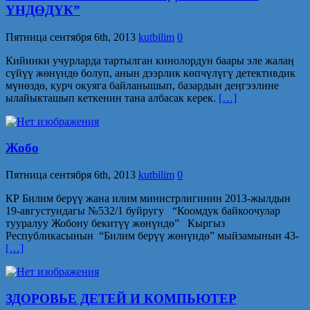
ҮНДӨДҮК”
Пятница сентября 6th, 2013
kutbilim
0
Кийинки учурларда тартылган кинолордун баары эле жалаӊ
сүйүү жөнүндө болуп, анын дээрлик көпчүлүгү детективдик
мүнөздө, курч окуяга байланышып, базардын деӊгээлине
ылайыкташып кеткенин тана албасак керек.
[…]
Жобо
Пятница сентября 6th, 2013
kutbilim
0
КР Билим берүү жана илим министрлигинин 2013-жылдын
19-августундагы №532/1 буйругу “Коомдук байкоочулар
тууралуу Жобону бекитүү жөнүндө” Кыргыз
Республикасынын “Билим берүү жөнүндө” мыйзамынын 43-
[…]
ЗДОРОВЬЕ ДЕТЕЙ И КОМПЬЮТЕР