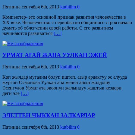
Пятница сентября 6th, 2013
kutbilim
0
Компьютер- это основной признак развития человечества в
XX веке. Человечество с первобытно общинного строя начало
думать об облегчении своей работы. С его развитием
начинаются развиваться
[…]
УРМАТ АГАЙ ЖАНА УУЛКАН ЭЖЕЙ
Пятница сентября 6th, 2013
kutbilim
0
Көп жылдар мугалим болуп иштеп, азыр ардактуу эс алууда
жүргөн Осмонова Уулкан апа менен анын жолдошу
Эсенгулов Урмат ата экөөнүн жалындуу жаштык кездери,
деги эле
[…]
ЭЛЕТТЕН ЧЫККАН ЗАЛКАРЛАР
Пятница сентября 6th, 2013
kutbilim
0