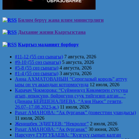
Билим берүү жана илим министрлиги
Дыхание жизни Кыргызстана
Кыргыз маданият борбору
#11-12 (55 сөз сынагы)
7 августа, 2026
#9-10 (55 сөз сынагы)
5 августа, 2026
#5-8 (55 сөз сынагы)
4 августа, 2026
#1-4 (55 сөз сынагы)
3 августа, 2026
Анна АХМАТОВАНЫН “Сероглазый король” аттуу
ыры он үч акындын котормосунда
12 июля, 2026
Карачач Чокморова: “Сүймөнкул Көкөмерен суусуна
агып, өпкөсүнө, бөйрөгүнө суук тийгизип алган…”
(Динара БЕЙШЕНАЛИЕВА, “Азия Ньюс” гезити,
26.07–17.08.2023-ж.)
11 июля, 2026
Рахат АМАНОВА: “Ак бурганак” (повесттин уландысы)
11 июля, 2026
Жеңишбек ЭДИГЕЕВ: “Некролог”
2 июля, 2026
Рахат АМАНОВА: “Ак бурганак”
30 июня, 2026
Нарсулуу ГУРГУБАЕВА: “Күзгүсү сынып калган