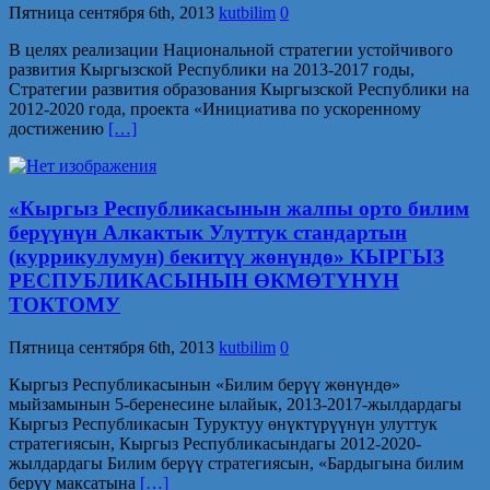
Пятница сентября 6th, 2013
kutbilim
0
В целях реализации Национальной стратегии устойчивого
развития Кыргызской Республики на 2013-2017 годы,
Стратегии развития образования Кыргызской Республики на
2012-2020 года, проекта «Инициатива по ускоренному
достижению
[…]
«Кыргыз Республикасынын жалпы орто билим
берүүнүн Алкактык Улуттук стандартын
(куррикулумун) бекитүү жөнүндө» КЫРГЫЗ
РЕСПУБЛИКАСЫНЫН ӨКМӨТҮНҮН
ТОКТОМУ
Пятница сентября 6th, 2013
kutbilim
0
Кыргыз Республикасынын «Билим берүү жөнүндө»
мыйзамынын 5-беренесине ылайык, 2013-2017-жылдардагы
Кыргыз Республикасын Туруктуу өнүктүрүүнүн улуттук
стратегиясын, Кыргыз Республикасындагы 2012-2020-
жылдардагы Билим берүү стратегиясын, «Бардыгына билим
берүү максатына
[…]