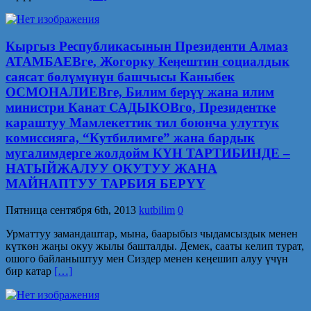
Кыргыз Республикасынын Президенти Алмаз
АТАМБАЕВге, Жогорку Кеӊештин социалдык
саясат бөлүмүнүн башчысы Каныбек
ОСМОНАЛИЕВге, Билим берүү жана илим
министри Канат САДЫКОВго, Президентке
караштуу Мамлекеттик тил боюнча улуттук
комиссияга, “Кутбилимге” жана бардык
мугалимдерге жолдойм КҮН ТАРТИБИНДЕ –
НАТЫЙЖАЛУУ ОКУТУУ ЖАНА
МАЙНАПТУУ ТАРБИЯ БЕРҮҮ
Пятница сентября 6th, 2013
kutbilim
0
Урматтуу замандаштар, мына, баарыбыз чыдамсыздык менен
күткөн жаӊы окуу жылы башталды. Демек, сааты келип турат,
ошого байланыштуу мен Сиздер менен кеӊешип алуу үчүн
бир катар
[…]