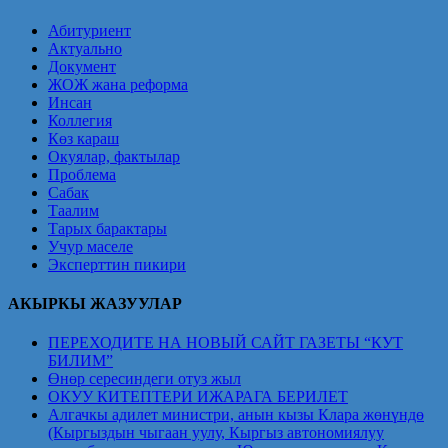
Абитуриент
Актуально
Документ
ЖОЖ жана реформа
Инсан
Коллегия
Көз караш
Окуялар, фактылар
Проблема
Сабак
Таалим
Тарых барактары
Учур маселе
Эксперттин пикири
АКЫРКЫ ЖАЗУУЛАР
ПЕРЕХОДИТЕ НА НОВЫЙ САЙТ ГАЗЕТЫ “КУТ
БИЛИМ”
Өнөр сересиндеги отуз жыл
ОКУУ КИТЕПТЕРИ ИЖАРАГА БЕРИЛЕТ
Алгачкы адилет министри, анын кызы Клара жөнүндө
(Кыргыздын чыгаан уулу, Кыргыз автономиялуу