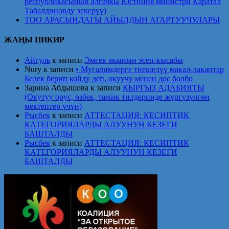
республикасынын алгачкы Юстиция министри Каратал
Табалдиновду эскерүү)
ТОО АРАСЫНДАГЫ АЙЫЛДЫН АГАРТУУЧУЛАРЫ
ЖАҢЫ ПИКИР
Айгуль
к записи
Эмгек акынын эсеп-кысабы
Nury
к записи
• Мугалимдерге тиешелүү макал-лакаптар
Белек берип койду деп, окуучу менен дос болбо
Зарина Абдышова
к записи
КЫРГЫЗ АДАБИЯТЫ
(Окутуу орус, өзбек, тажик тилдеринде жүргүзүлгөн
мектептер үчүн)
Рысбек
к записи
АТТЕСТАЦИЯ: КЕСИПТИК
КАТЕГОРИЯЛАРДЫ АЛУУНУН КЕЗЕГИ
БАШТАЛДЫ
Рысбек
к записи
АТТЕСТАЦИЯ: КЕСИПТИК
КАТЕГОРИЯЛАРДЫ АЛУУНУН КЕЗЕГИ
БАШТАЛДЫ