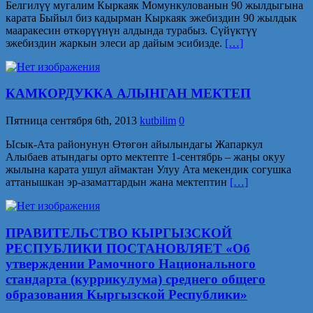
Белгилүү мугалим Кыркаяк Момункулованын 90 жылдыгына
карата Быйыл биз кадырман Кыркаяк эжебиздин 90 жылдык
мааракесин өткөрүүнүн алдында турабыз. Сүйүктүү
эжебиздин жаркын элеси ар дайым эсибизде.
[…]
КАМКОРДУККА АЛЫНГАН МЕКТЕП
Пятница сентября 6th, 2013
kutbilim
0
Ысык-Ата районунун Өтөгөн айылындагы Жапаркул
Алыбаев атындагы орто мектепте 1-сентябрь – жаӊы окуу
жылына карата ушул аймактан Улуу Ата мекендик согушка
аттанышкан эр-азаматтардын жана мектептин
[…]
ПРАВИТЕЛЬСТВО КЫРГЫЗСКОЙ
РЕСПУБЛИКИ ПОСТАНОВЛЯЕТ «Об
утверждении Рамочного Национального
стандарта (куррикулума) среднего общего
образования Кыргызской Республики»