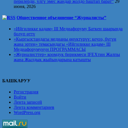
перилерди, үлгү эмес жандар жолдо баштап барат”
29
июня, 2026
Общественное объединение “Журналисты”
«Ийгиликке кадам» III Медиафоруму Баткен шаарында
болуп өттү
«Кыргызстандагы медианы өнүктүрүү: кечээ, бүгүн
жана эртеӊ» темасындагы «Ийгиликке кадам» III
Медиафорумунун ПРОГРАММАСЫ
«Журналисттер» коомдук бирикмеси IFEXтин Жалпы
жана Жылдык жыйындарына катышты
БАШКАРУУ
Регистрация
Войти
Лента записей
Лента комментариев
WordPress.org