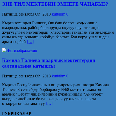
ЭНЕ ТИЛ МЕКТЕБИН ЭМНЕГЕ ЧАНАБЫЗ?
Пятница сентября 6th, 2013
kutbilim
0
Кыргызстандын Бишкек, Ош баш болгон чоӊ-кичине
шаарларында, райборборлорунда окутуу орус тилинде
жүргүзүлгөн мектептерди, класстарды тандаган ата-энелердин
саны жылдан-жылга көбөйүп баратат. Бул көрүнүш мындан
ары өзгөрбөй
[…]
Камила Талиева шаардык мектептердин
салтанатына катышты
Пятница сентября 6th, 2013
kutbilim
0
Кыргыз Республикасынын вице-премьер-министри Камила
Талиева 3-сентябрда борбордогу №68 мектепте жана эл
аралык “Себат” лицейлеринин курамындагы “Айчүрөк”
кыздар лицейинде болуп, жаӊы окуу жылына карата
өткөрүлгөн салтанаттуу
[…]
РУБРИКАЛАР