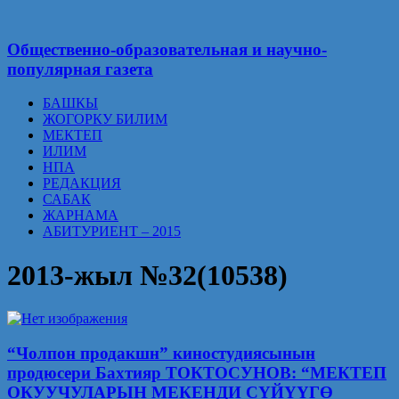
Общественно-образовательная и научно-
популярная газета
БАШКЫ
ЖОГОРКУ БИЛИМ
МЕКТЕП
ИЛИМ
НПА
РЕДАКЦИЯ
САБАК
ЖАРНАМА
АБИТУРИЕНТ – 2015
2013-жыл №32(10538)
“Чолпон продакшн” киностудиясынын
продюсери Бахтияр ТОКТОСУНОВ: “МЕКТЕП
ОКУУЧУЛАРЫН МЕКЕНДИ СҮЙҮҮГӨ