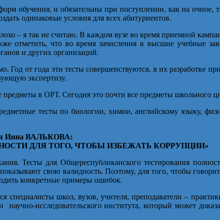
орм обучения, и обязательны при поступлении, как на очное, т
здать одинаковые условия для всех абитуриентов.
плохо – я так не считаю. В каждом вузе во время приемной камп
акже отметить, что во время зачисления в высшие учебные за
ганов и других организаций.
мо. Год от года эти тесты совершенствуются, в их разработке п
вующую экспертизу.
 предметы в ОРТ. Сегодня это почти все предметы школьного ц
предметные тесты по биологии, химии, английскому языку, фи
ния Инна ВАЛЬКОВА:
ОСТИ ДЛЯ ТОГО, ЧТОБЫ ИЗБЕЖАТЬ КОРРУПЦИИ»
кания. Тесты для Общереспубликанского тестирования полнос
оказывают свою валидность. Поэтому, для того, чтобы говорит
водить конкретные примеры ошибок.
тся специалисты школ, вузов, учителя, преподаватели – практик
 научно-исследовательского института, который может доказат