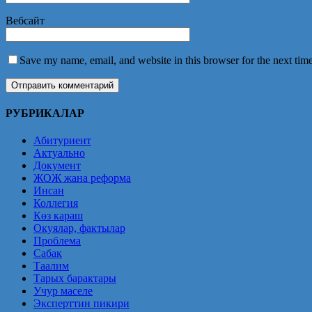
Вебсайт
Save my name, email, and website in this browser for the next tim
РУБРИКАЛАР
Абитуриент
Актуально
Документ
ЖОЖ жана реформа
Инсан
Коллегия
Көз караш
Окуялар, фактылар
Проблема
Сабак
Таалим
Тарых барактары
Учур маселе
Эксперттин пикири