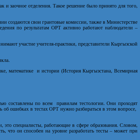
ак и заочное отделения. Такое решение было принято для того,
ании создаются свои грантовые комиссии, также в Министерстве
ведения по результатам ОРТ активно работают наблюдатели –
ринимают участие учителя-практики, представители Кыргызской
икла.
зике, математике и истории (История Кыргызстана, Всемирная
тью составлены по всем правилам тестологии. Они проходят
ь об ошибках в тестах ОРТ нужно разбираться в этом вопросе,
и, это специалисты, работающие в сфере образования. Словом,
ь, что он способен на уровне разработать тесты – может при