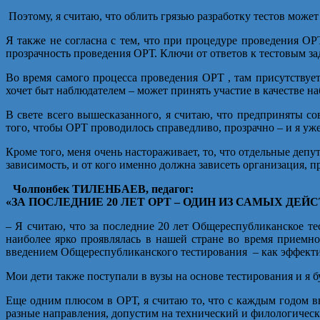
Поэтому, я считаю, что облить грязью разработку тестов может
Я также не согласна с тем, что при процедуре проведения О
прозрачность проведения ОРТ. Ключи от ответов к тестовым за
Во время самого процесса проведения ОРТ , там присутствует
хочет быт наблюдателем – может принять участие в качестве н
В свете всего вышесказанного, я считаю, что предприняты с
того, чтобы ОРТ проводилось справедливо, прозрачно – и я уж
Кроме того, меня очень настораживает, то, что отдельные деп
зависимость, и от кого именно должна зависеть организация, 
Чолпонбек ТИЛЕНБАЕВ, педагог:
«ЗА ПОСЛЕДНИЕ 20 ЛЕТ ОРТ – ОДИН ИЗ САМЫХ Д
– Я считаю, что за последние 20 лет Общереспубликанское т
наиболее ярко проявлялась в нашей стране во время приемн
введением Общереспубликанского тестирования – как эффекти
Мои дети также поступали в вузы на основе тестирования и я
Еще одним плюсом в ОРТ, я считаю то, что с каждым годом в
разные направления, допустим на технический и филологическ