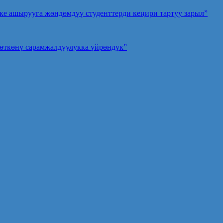
ке ашырууга жөндөмдүү студенттерди кеңири тартуу зарыл”
 өткөнү сарамжалдуулукка үйрөндүк”