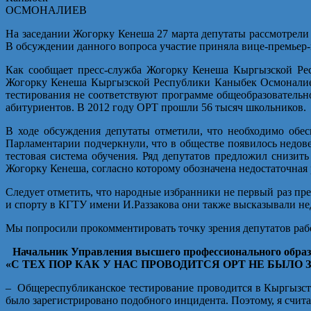
ОСМОНАЛИЕВ
На заседании Жогорку Кенеша 27 марта депутаты рассмотрели
В обсуждении данного вопроса участие приняла вице-премьер
Как сообщает пресс-служба Жогорку Кенеша Кыргызской Рес
Жогорку Кенеша Кыргызской Республики Каныбек Осмоналиев
тестирования не соответствуют программе общеобразовательн
абитуриентов. В 2012 году ОРТ прошли 56 тысяч школьников.
В ходе обсуждения депутаты отметили, что необходимо обе
Парламентарии подчеркнули, что в обществе появилось недове
тестовая система обучения. Ряд депутатов предложил снизи
Жогорку Кенеша, согласно которому обозначена недостаточная
Следует отметить, что народные избранники не первый раз пре
и спорту в КГТУ имени И.Раззакова они также высказывали н
Мы попросили прокомментировать точку зрения депутатов ра
Начальник Управления высшего профессионального обр
«С ТЕХ ПОР КАК У НАС ПРОВОДИТСЯ ОРТ НЕ БЫЛ
– Общереспубликанское тестирование проводится в Кыргызстан
было зарегистрировано подобного инцидента. Поэтому, я счи