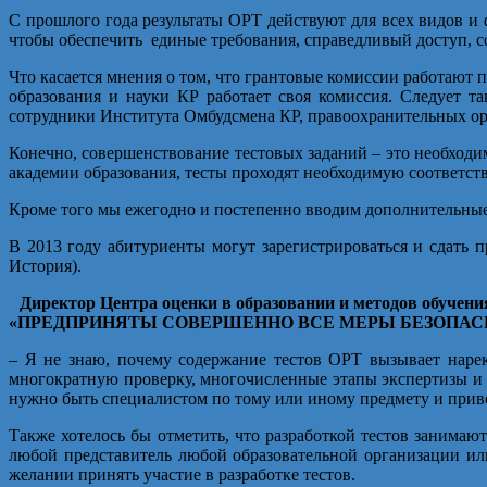
С прошлого года результаты ОРТ действуют для всех видов и ф
чтобы обеспечить единые требования, справедливый доступ, со
Что касается мнения о том, что грантовые комиссии работают 
образования и науки КР работает своя комиссия. Следует т
сотрудники Института Омбудсмена КР, правоохранительных ор
Конечно, совершенствование тестовых заданий – это необходи
академии образования, тесты проходят необходимую соответст
Кроме того мы ежегодно и постепенно вводим дополнительные
В 2013 году абитуриенты могут зарегистрироваться и сдать 
История).
Директор Центра оценки в образовании и методов обуче
«ПРЕДПРИНЯТЫ СОВЕРШЕННО ВСЕ МЕРЫ БЕЗОПАСН
– Я не знаю, почему содержание тестов ОРТ вызывает наре
многократную проверку, многочисленные этапы экспертизы и п
нужно быть специалистом по тому или иному предмету и при
Также хотелось бы отметить, что разработкой тестов занимаю
любой представитель любой образовательной организации или
желании принять участие в разработке тестов.