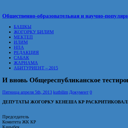
Общественно-образовательная и научно-популярн
БАШКЫ
ЖОГОРКУ БИЛИМ
МЕКТЕП
ИЛИМ
НПА
РЕДАКЦИЯ
САБАК
ЖАРНАМА
АБИТУРИЕНТ – 2015
И вновь Общереспубликанское тестиров
Пятница апреля 5th, 2013
kutbilim
Документ
0
ДЕПУТАТЫ ЖОГОРКУ КЕНЕША КР РАСКРИТИКОВА
Председатель
Комитета ЖК КР
Каныбек