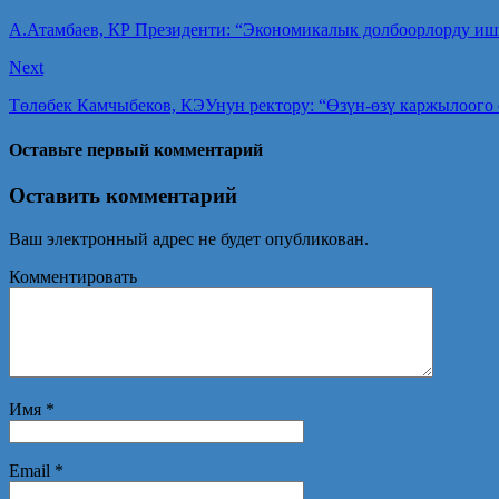
А.Атамбаев, КР Президенти: “Экономикалык долбоорлорду иш
Next
Төлөбек Камчыбеков, КЭУнун ректору: “Өзүн-өзү каржылоого
Оставьте первый комментарий
Оставить комментарий
Ваш электронный адрес не будет опубликован.
Комментировать
Имя
*
Email
*