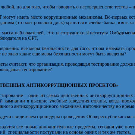
 любой, но для того, чтобы говорить о несовершенстве тестов – 
РТ могут иметь место коррупционные механизмы. Во-первых ест
даниям (это контрольный диск) хранятся в ячейке банка, взять 
 масса наблюдателей. Это и сотрудники Института Омбудсмена,
аблюдателя на ОРТ.
овершенно все меры безопасности для того, чтобы избежать про
е не знаю какие еще меры безопасности могут быть введены?
утаты считают, что организация, проводящая тестирование долж
проводящая тестирование?
ЕЙСТВЕННЫХ АНТИКОРРУПЦИОННЫХ ПРОЕКТОВ»
естирование – один из самых действенных антикоррупционных 
ой кампании в высшие учебные заведения страны, когда проход
вного антикоррупционного механизма взяточничеству во время 
 будучи свидетелем процедуры проведения Общереспубликанского
водятся все новые дополнительные предметы, сегодня уже почти
ий специальности поступали на основе одних и тех же тестов.