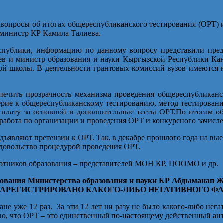
 вопросы об итогах общереспубликанского тестирования (ОРТ) и
-министр КР Камила Талиева.
публики, информацию по данному вопросу представили предсе
 и министр образования и науки Кыргызской Республики Кана
ой школы. В деятельности грантовых комиссий вузов имеются н
спечить прозрачность механизма проведения общереспубликанс
рие к общереспубликанскому тестированию, метод тестирования 
ть плату за основной и дополнительные тесты ОРТ.По итогам о
 работа по организации и проведения ОРТ и конкурсного зачисл
дъявляют претензии к ОРТ. Так, в декабре прошлого года на вы
едовольство процедурой проведения ОРТ.
ботников образования – представителей МОН КР, ЦООМО и др.
азования Министерства образования и науки КР Абдыман
О ЗАРЕГИСТРИРОВАНО КАКОГО-ЛИБО НЕГАТИВНОГО 
е уже 12 раз. За эти 12 лет ни разу не было какого-либо нега
таю, что ОРТ – это единственный по-настоящему действенный а