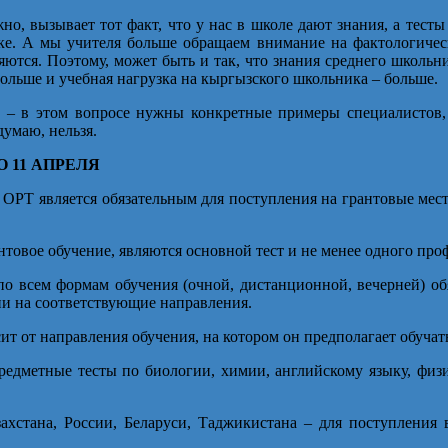
но, вызывает тот факт, что у нас в школе дают знания, а тес
ке. А мы учителя больше обращаем внимание на фактологическ
ются. Поэтому, может быть и так, что знания среднего школьн
больше и учебная нагрузка на кыргызского школьника – больше.
ва – в этом вопросе нужны конкретные примеры специалистов,
думаю, нельзя.
 11 АПРЕЛЯ
ОРТ является обязательным для поступления на грантовые места
товое обучение, являются основной тест и не менее одного пр
по всем формам обучения (очной, дистанционной, вечерней) о
ии на соответствующие направления.
ит от направления обучения, на котором он предполагает обучать
предметные тесты по биологии, химии, английскому языку, фи
ахстана, России, Беларуси, Таджикистана – для поступления 