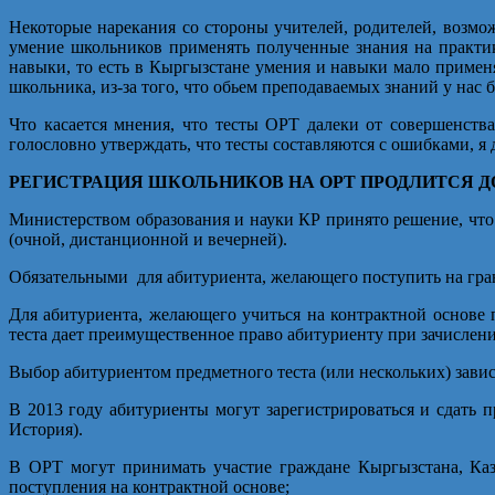
Некоторые нарекания со стороны учителей, родителей, возмож
умение школьников применять полученные знания на практи
навыки, то есть в Кыргызстане умения и навыки мало применя
школьника, из-за того, что обьем преподаваемых знаний у нас 
Что касается мнения, что тесты ОРТ далеки от совершенст
голословно утверждать, что тесты составляются с ошибками, я 
РЕГИСТРАЦИЯ ШКОЛЬНИКОВ НА ОРТ ПРОДЛИТСЯ ДО
Министерством образования и науки КР принято решение, что 
(очной, дистанционной и вечерней).
Обязательными для абитуриента, желающего поступить на гран
Для абитуриента, желающего учиться на контрактной основе 
теста дает преимущественное право абитуриенту при зачислен
Выбор абитуриентом предметного теста (или нескольких) завис
В 2013 году абитуриенты могут зарегистрироваться и сдать 
История).
В ОРТ могут принимать участие граждане Кыргызстана, Каз
поступления на контрактной основе;