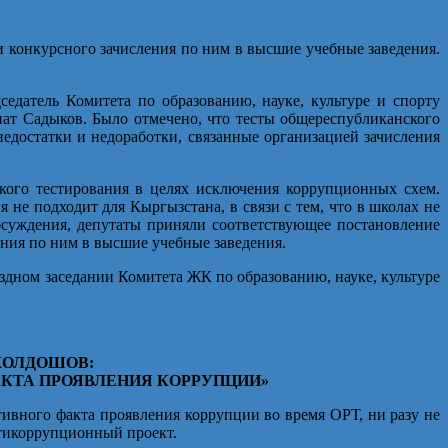
 конкурсного зачисления по ним в высшие учебные заведения.
датель Комитета по образованию, науке, культуре и спорту
т Садыков. Было отмечено, что тесты общереспубликанского
едостатки и недоработки, связанные организацией зачисления
кого тестирования в целях исключения коррупционных схем.
не подходит для Кыргызстана, в связи с тем, что в школах не
бсуждения, депутаты приняли соответствующее постановление
ения по ним в высшие учебные заведения.
ездном заседании Комитета ЖК по образованию, науке, культуре
ап ЖОЛДОШОВ:
ФАКТА ПРОЯВЛЕНИЯ КОРРУПЦИИ»
тивного факта проявления коррупции во время ОРТ, ни разу не
нтикоррупционный проект.