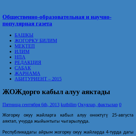
Общественно-образовательная и научно-
популярная газета
БАШКЫ
ЖОГОРКУ БИЛИМ
МЕКТЕП
ИЛИМ
НПА
РЕДАКЦИЯ
САБАК
ЖАРНАМА
АБИТУРИЕНТ – 2015
ЖОЖдорго кабыл алуу аяктады
Пятница сентября 6th, 2013
kutbilim
Окуялар, фактылар
0
ө
ө
ү
ү
Жогорку окуу жайларга кабыл алуу
н
кт
г
25-августа
аяктап, учурда жыйынтыгы чыгарылууда.
Республикадагы айрым жогорку окуу жайларда 4-турда дагы