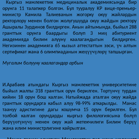
Кыргыз мамлекеттик медициналык академиясында бир
орунга 11 талапкер болгон. Бул тууралуу КР вице-премьер-
министр Камила Талиеванын жогорку окуу жайлардын
ректорлору менен болгон жолугушууда окуу жайдын ректору
Ашыралы Зурдинов билдирген. Анын айтымында, быйыл 288
ӊ
гранттык орунга баардыгы болуп 3 ми
абитуриент
академияда билим алууну каалагандыгын билдирген.
ү
Негизинен академияга 65 кызыл аттестаттын ээси,
ч алтын
ӊүү
ү
ө
ү
сертификат жана 6 олимпиаданын же
ч
л
р
тапшырган.
Мугалим болууну каалагандар арбын
И.Арабаев атындагы Кыргыз мамлекеттик университетине
ө
ү
ү
быйыл жалпы 318 гранттык орун берилген. Т
рт
нч
турдан
кийин 18 орун бош калган. Натыйжада аталган окуу жайда
гранттык орундарга кабыл алуу 98-99% аткарылды. Манас
таануу адистигине дагы кошумча 15 орун берилген. Бул
ө
ү
толбой калган орундарды кыргыз филологиясына б
л
п
үүө
ү
ү
ү
үү
бер
т
н
ч
менен окуу жай жетекчилиги Билим бер
жана илим министрлигине кайрылган.