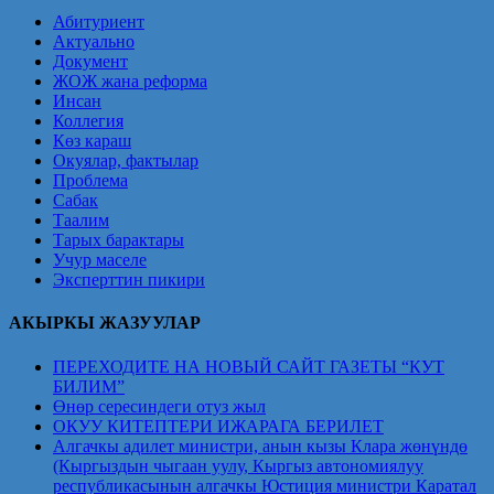
Абитуриент
Актуально
Документ
ЖОЖ жана реформа
Инсан
Коллегия
Көз караш
Окуялар, фактылар
Проблема
Сабак
Таалим
Тарых барактары
Учур маселе
Эксперттин пикири
АКЫРКЫ ЖАЗУУЛАР
ПЕРЕХОДИТЕ НА НОВЫЙ САЙТ ГАЗЕТЫ “КУТ
БИЛИМ”
Өнөр сересиндеги отуз жыл
ОКУУ КИТЕПТЕРИ ИЖАРАГА БЕРИЛЕТ
Алгачкы адилет министри, анын кызы Клара жөнүндө
(Кыргыздын чыгаан уулу, Кыргыз автономиялуу
республикасынын алгачкы Юстиция министри Каратал