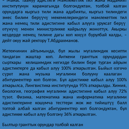
– Манас таануу адистиги Мамлекеттик тил жана маданият
институтунун карамагында болгондуктан, толбой калган
орундарга кыргыз тили жана адабияты, кыргыз тилиндеги
үү
ү
эмес билим бер
ч
мекемелериндеги мамлекеттик тил
үү
жана немец тили адистигине кабыл алууга уруксат бер
ө
ү
ү
ү
ө
ө
ү
т
н
ч
менен министрликке кайрылуу ж
н
тт
к. Акыркы
ө
өӊү
кездерде немец тилине дагы к
п к
л бурулбай калды, –
дейт окуу жай ректору Т.Абдрахманов.
Жетекчинин айтымында, бул жылы мугалимдик кесипти
ө
тандаган жаштар к
п. Анткени гранттык орундардан
сырткары келишимдик негизде билим бере турган айрым
ө
ө
ө
адистиктерге да кабыл алуу 100% аткарылган. Быйыл
зг
ч
ү
ө
с
р
т жана музыка мугалими болууну каалаган
ө
абитуриенттер к
п болгон. Бул адистикке кабыл алуу 100%
аткарылса, Лингвистика институтунда 95% аткарылды. Химия,
биология, география мугалими адистигине кабыл алуу 72%
ү
ө
т
з
т. Физика, математика жана информатика мугалими
үү
адистиктерине кошумча тесттери жок же тийишт
балл
ө
топтой албай калган абитуриенттер к
п болгондуктан, бул
адистикке кабыл алуу болгону 36% аткарылган.
Былтыр гранттык орундар толбой калган