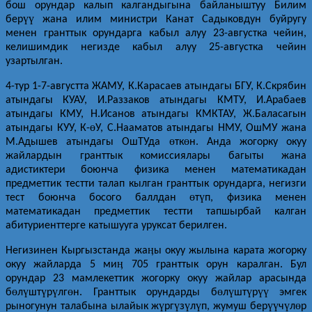
бош орундар калып калгандыгына байланыштуу Билим
үү
бер
жана илим министри Канат Садыковдун буйругу
менен гранттык орундарга кабыл алуу 23-августка чейин,
келишимдик негизде кабыл алуу 25-августка чейин
узартылган.
4-тур 1-7-августта ЖАМУ, К.Карасаев атындагы БГУ, К.Скрябин
атындагы КУАУ, И.Раззаков атындагы КМТУ, И.Арабаев
атындагы КМУ, Н.Исанов атындагы КМКТАУ, Ж.Баласагын
ө
атындагы КУУ, К-
У, С.Нааматов атындагы НМУ, ОшМУ жана
ө
ө
М.Адышев атындагы ОшТУда
тк
н. Анда жогорку окуу
жайлардын гранттык комиссиялары багыты жана
адистиктери боюнча физика менен математикадан
предметтик тестти талап кылган гранттык орундарга, негизги
ө
ү
тест боюнча босого баллдан
т
п, физика менен
математикадан предметтик тестти тапшырбай калган
абитуриенттерге катышууга уруксат берилген.
ӊ
Негизинен Кыргызстанда жа
ы окуу жылына карата жогорку
ӊ
окуу жайларда 5 ми
705 гранттык орун каралган. Бул
орундар 23 мамлекеттик жогорку окуу жайлар арасында
ө
ү
ү
ү
ө
ө
ү
ү
үү
б
л
шт
р
лг
н. Гранттык орундарды б
л
шт
р
эмгек
ү
ү
ү
ү
үү
ү
ө
рыногунун талабына ылайык ж
рг
з
л
п, жумуш бер
ч
л
р