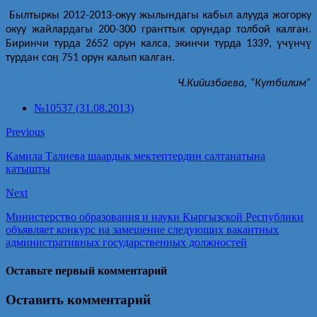
Былтыркы 2012-2013-окуу жылындагы кабыл алууда жогорку
окуу жайлардагы 200-300 гранттык орундар толбой калган.
ү
ү
ү
Биринчи турда 2652 орун калса, экинчи турда 1339,
ч
нч
ӊ
турдан со
751 орун калып калган.
Ч.Кийизбаева, “Кутбилим”
№10537 (31.08.2013)
Previous
Камила Талиева шаардык мектептердин салтанатына
катышты
Next
Министерство образования и науки Кыргызской Республики
объявляет конкурс на замещение следующих вакантных
административных государственных должностей
Оставьте первый комментарий
Оставить комментарий