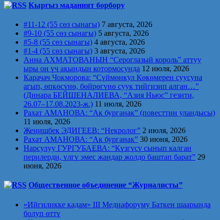
Кыргыз маданият борбору
#11-12 (55 сөз сынагы)
7 августа, 2026
#9-10 (55 сөз сынагы)
5 августа, 2026
#5-8 (55 сөз сынагы)
4 августа, 2026
#1-4 (55 сөз сынагы)
3 августа, 2026
Анна АХМАТОВАНЫН “Сероглазый король” аттуу
ыры он үч акындын котормосунда
12 июля, 2026
Карачач Чокморова: “Сүймөнкул Көкөмерен суусуна
агып, өпкөсүнө, бөйрөгүнө суук тийгизип алган…”
(Динара БЕЙШЕНАЛИЕВА, “Азия Ньюс” гезити,
26.07–17.08.2023-ж.)
11 июля, 2026
Рахат АМАНОВА: “Ак бурганак” (повесттин уландысы)
11 июля, 2026
Жеңишбек ЭДИГЕЕВ: “Некролог”
2 июля, 2026
Рахат АМАНОВА: “Ак бурганак”
30 июня, 2026
Нарсулуу ГУРГУБАЕВА: “Күзгүсү сынып калган
перилерди, үлгү эмес жандар жолдо баштап барат”
29
июня, 2026
Общественное объединение “Журналисты”
«Ийгиликке кадам» III Медиафоруму Баткен шаарында
болуп өттү