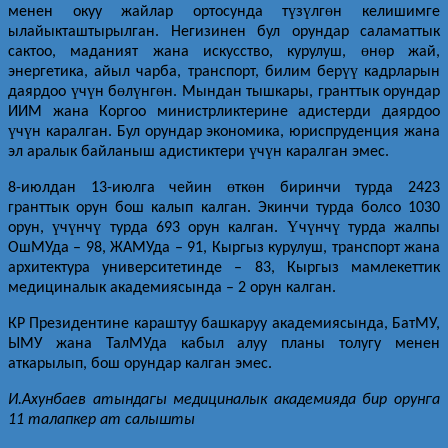
ү
ү
ө
менен окуу жайлар ортосунда т
з
лг
н келишимге
ылайыкташтырылган. Негизинен бул орундар саламаттык
ө
ө
сактоо, маданият жана искусство, курулуш,
н
р жай,
үү
энергетика, айыл чарба, транспорт, билим бер
кадрларын
ү
ү
ө
ү
ө
даярдоо
ч
н б
л
нг
н. Мындан тышкары, гранттык орундар
ИИМ жана Коргоо министрликтерине адистерди даярдоо
ү
ү
ч
н каралган. Бул орундар экономика, юриспруденция жана
ү
ү
эл аралык байланыш адистиктери
ч
н каралган эмес.
ө
ө
8-июлдан 13-июлга чейин
тк
н биринчи турда 2423
гранттык орун бош калып калган. Экинчи турда болсо 1030
ү
ү
ү
Ү
ү
ү
орун,
ч
нч
турда 693 орун калган.
ч
нч
турда жалпы
ОшМУда – 98, ЖАМУда – 91, Кыргыз курулуш, транспорт жана
архитектура университетинде – 83, Кыргыз мамлекеттик
медициналык академиясында – 2 орун калган.
КР Президентине караштуу башкаруу академиясында, БатМУ,
ЫМУ жана ТалМУда кабыл алуу планы толугу менен
аткарылып, бош орундар калган эмес.
И.Ахунбаев атындагы медициналык академияда бир орунга
11 талапкер ат салышты