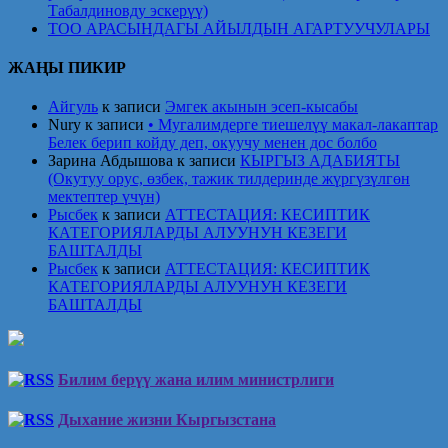
Табалдиновду эскерүү)
ТОО АРАСЫНДАГЫ АЙЫЛДЫН АГАРТУУЧУЛАРЫ
ЖАҢЫ ПИКИР
Айгуль
к записи
Эмгек акынын эсеп-кысабы
Nury
к записи
• Мугалимдерге тиешелүү макал-лакаптар
Белек берип койду деп, окуучу менен дос болбо
Зарина Абдышова
к записи
КЫРГЫЗ АДАБИЯТЫ
(Окутуу орус, өзбек, тажик тилдеринде жүргүзүлгөн
мектептер үчүн)
Рысбек
к записи
АТТЕСТАЦИЯ: КЕСИПТИК
КАТЕГОРИЯЛАРДЫ АЛУУНУН КЕЗЕГИ
БАШТАЛДЫ
Рысбек
к записи
АТТЕСТАЦИЯ: КЕСИПТИК
КАТЕГОРИЯЛАРДЫ АЛУУНУН КЕЗЕГИ
БАШТАЛДЫ
Билим берүү жана илим министрлиги
Дыхание жизни Кыргызстана