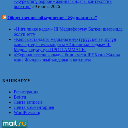
«Журөктөгү бороон» жыйнагындагы контексттик
боёктор”
29 июня, 2026
Общественное объединение “Журналисты”
«Ийгиликке кадам» III Медиафоруму Баткен шаарында
болуп өттү
«Кыргызстандагы медианы өнүктүрүү: кечээ, бүгүн
жана эртеӊ» темасындагы «Ийгиликке кадам» III
Медиафорумунун ПРОГРАММАСЫ
«Журналисттер» коомдук бирикмеси IFEXтин Жалпы
жана Жылдык жыйындарына катышты
БАШКАРУУ
Регистрация
Войти
Лента записей
Лента комментариев
WordPress.org