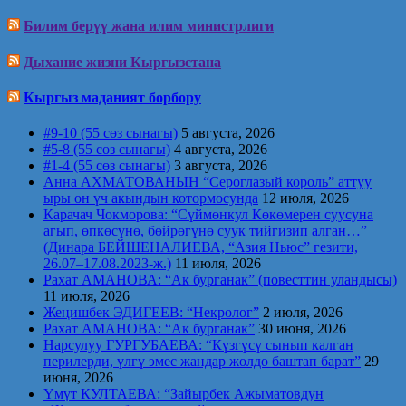
Билим берүү жана илим министрлиги
Дыхание жизни Кыргызстана
Кыргыз маданият борбору
#9-10 (55 сөз сынагы)
5 августа, 2026
#5-8 (55 сөз сынагы)
4 августа, 2026
#1-4 (55 сөз сынагы)
3 августа, 2026
Анна АХМАТОВАНЫН “Сероглазый король” аттуу
ыры он үч акындын котормосунда
12 июля, 2026
Карачач Чокморова: “Сүймөнкул Көкөмерен суусуна
агып, өпкөсүнө, бөйрөгүнө суук тийгизип алган…”
(Динара БЕЙШЕНАЛИЕВА, “Азия Ньюс” гезити,
26.07–17.08.2023-ж.)
11 июля, 2026
Рахат АМАНОВА: “Ак бурганак” (повесттин уландысы)
11 июля, 2026
Жеңишбек ЭДИГЕЕВ: “Некролог”
2 июля, 2026
Рахат АМАНОВА: “Ак бурганак”
30 июня, 2026
Нарсулуу ГУРГУБАЕВА: “Күзгүсү сынып калган
перилерди, үлгү эмес жандар жолдо баштап барат”
29
июня, 2026
Үмүт КУЛТАЕВА: “Зайырбек Ажыматовдун