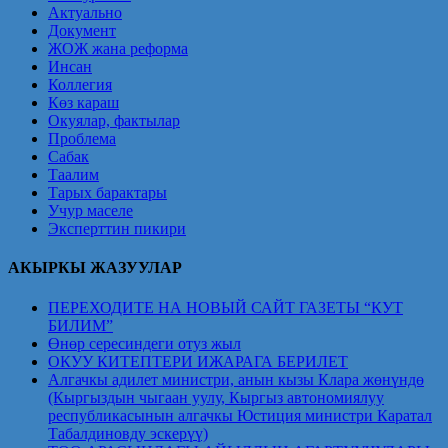
Актуально
Документ
ЖОЖ жана реформа
Инсан
Коллегия
Көз караш
Окуялар, фактылар
Проблема
Сабак
Таалим
Тарых барактары
Учур маселе
Эксперттин пикири
АКЫРКЫ ЖАЗУУЛАР
ПЕРЕХОДИТЕ НА НОВЫЙ САЙТ ГАЗЕТЫ “КУТ
БИЛИМ”
Өнөр сересиндеги отуз жыл
ОКУУ КИТЕПТЕРИ ИЖАРАГА БЕРИЛЕТ
Алгачкы адилет министри, анын кызы Клара жөнүндө
(Кыргыздын чыгаан уулу, Кыргыз автономиялуу
республикасынын алгачкы Юстиция министри Каратал
Табалдиновду эскерүү)