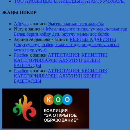
ТОО АРАСЫНДАГЫ АЙЫЛДЫН АГАРТУУЧУЛАРЫ
ЖАҢЫ ПИКИР
Айгуль
к записи
Эмгек акынын эсеп-кысабы
Nury
к записи
• Мугалимдерге тиешелүү макал-лакаптар
Белек берип койду деп, окуучу менен дос болбо
Зарина Абдышова
к записи
КЫРГЫЗ АДАБИЯТЫ
(Окутуу орус, өзбек, тажик тилдеринде жүргүзүлгөн
мектептер үчүн)
Рысбек
к записи
АТТЕСТАЦИЯ: КЕСИПТИК
КАТЕГОРИЯЛАРДЫ АЛУУНУН КЕЗЕГИ
БАШТАЛДЫ
Рысбек
к записи
АТТЕСТАЦИЯ: КЕСИПТИК
КАТЕГОРИЯЛАРДЫ АЛУУНУН КЕЗЕГИ
БАШТАЛДЫ