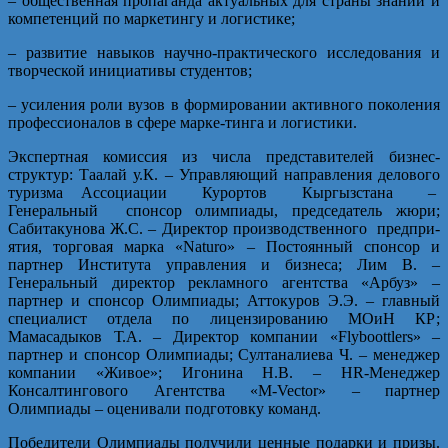
– общественная пропаганда актуальных для страны знаний и
компетенций по маркетингу и логистике;
– развитие навыков научно-практического исследования и
творческой инициативы студентов;
– усиления роли вузов в формировании активного поколения
профессионалов в сфере марке-тинга и логистики.
Экспертная комиссия из числа представителей бизнес-
структур: Таалай у.К. – Управляющий направления делового
туризма Ассоциации Курортов Кыргызстана –
Генеральный спонсор олимпиады, председатель жюри;
Сабитакунова Ж.С. – Директор производственного предпри-
ятия, торговая марка «Naturo» – Постоянный спонсор и
партнер Института управления и бизнеса; Лим В. –
Генеральный директор рекламного агентства «Арбуз» –
партнер и спонсор Олимпиады; Аттокуров Э.Э. – главный
специалист отдела по лицензированию МОиН КР;
Мамасадыков Т.А. – Директор компании «Flyboottlers» –
партнер и спонсор Олимпиады; Султаналиева Ч. – менеджер
компании «Живое»; Игонина Н.В. – HR-Менеджер
Консалтингового Агентства «M-Vector» – партнер
Олимпиады – оценивали подготовку команд.
Победители Олимпиады получили ценные подарки и призы.