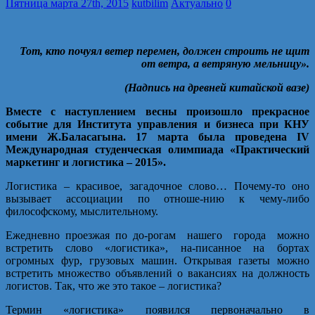
Пятница марта 27th, 2015
kutbilim
Актуально
0
Тот, кто почуял ветер перемен, должен строить не щит
от ветра, а ветряную мельницу».
(Надпись на древней китайской вазе)
Вместе с наступлением весны произошло прекрасное
событие для Института управления и бизнеса при КНУ
имени Ж.Баласагына. 17 марта была проведена IV
Международная студенческая олимпиада «Практический
маркетинг и логистика – 2015».
Логистика – красивое, загадочное слово… Почему-то оно
вызывает ассоциации по отноше-нию к чему-либо
философскому, мыслительному.
Ежедневно проезжая по до-рогам нашего города можно
встретить слово «логистика», на-писанное на бортах
огромных фур, грузовых машин. Открывая газеты можно
встретить множество объявлений о вакансиях на должность
логистов. Так, что же это такое – логистика?
Термин «логистика» появился первоначально в