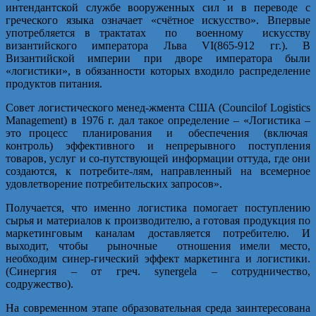
интендантской службе вооруженных сил и в переводе с
греческого языка означает «счётное искусство». Впервые
употребляется в трактатах по военному искусству
византийского императора Льва VI(865-912 гг.). В
Византийской империи при дворе императора были
«логистики», в обязанности которых входило распределение
продуктов питания.
Совет логистического менед-жмента США (Councilof Logistics
Management) в 1976 г. дал такое определение – «Логистика –
это процесс планирования и обеспечения (включая
контроль) эффективного и непрерывного поступления
товаров, услуг и со-путствующей информации оттуда, где они
создаются, к потребите-лям, направленный на всемерное
удовлетворение потребительских запросов».
Получается, что именно логистика помогает поступлению
сырья и материалов к производителю, а готовая продукция по
маркетинговым каналам доставляется потребителю. И
выходит, чтобы рыночные отношения имели место,
необходим синер-гический эффект маркетинга и логистики.
(Синергия – от греч. synergela – сотрудничество,
содружество).
На современном этапе образовательная среда заинтересована