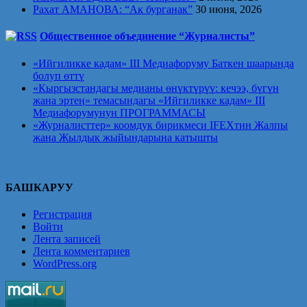
Рахат АМАНОВА: “Ак бурганак”
30 июня, 2026
Общественное объединение “Журналисты”
«Ийгиликке кадам» III Медиафоруму Баткен шаарында
болуп өттү
«Кыргызстандагы медианы өнүктүрүү: кечээ, бүгүн
жана эртеӊ» темасындагы «Ийгиликке кадам» III
Медиафорумунун ПРОГРАММАСЫ
«Журналисттер» коомдук бирикмеси IFEXтин Жалпы
жана Жылдык жыйындарына катышты
БАШКАРУУ
Регистрация
Войти
Лента записей
Лента комментариев
WordPress.org