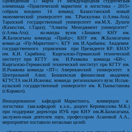
Проведенная 17 марта IV Международная студенческая
олимпиада «Практический маркетинг и логистика – 2015»
собрала воедино 14 команд: Казахстанский новый
экономический университет им. Т.Рыскулова (г.Алма-Ата);
Таразский государственный университет им.М.Х. Дулати
(Казахстан, г.Тараз); “Алматы Менеджмент университет”
(г.Алма-Ата); ко-манды вузов г.Бишкек: КНУ им.
Ж.Баласагына команда «Прайд»; КНУ им. Ж.Баласагына
коман-да «Fly-Маркетинг»; КГУ им. И.Арабаева; Академия
государственного управления при Президенте КР; КНАУ
им. К.И. Скрябина; Кыргызско-Германский технический
институт при КГТУ им. И.Разакова команда «БИ»;
Кыргызско-Германский технический институт при КГТУ им.
И.Разакова команда «JIT»; Американский университет в
Центральной Азии; Бишкекская финансовая академия;
КГУСТА им.Н.Исанова; команда регионального вуза: Иссык-
кульский государственный университет им. К.Тыныстанова
(г.Каракол).
Иницированное кафедрой Маркетинга, коммерции и
логистики (зав.кафедрой к.э.н., доцент Керимкулова М.К.)
при поддержке директора ИУБ при КНУ им.Ж.Баласагына,
заслужен-ным деятелем наук, профессором Асановой А.А.,
мероприятие поставило несколько целей: