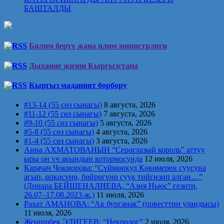
БАШТАЛДЫ
Билим берүү жана илим министрлиги
Дыхание жизни Кыргызстана
Кыргыз маданият борбору
#13-14 (55 сөз сынагы)
8 августа, 2026
#11-12 (55 сөз сынагы)
7 августа, 2026
#9-10 (55 сөз сынагы)
5 августа, 2026
#5-8 (55 сөз сынагы)
4 августа, 2026
#1-4 (55 сөз сынагы)
3 августа, 2026
Анна АХМАТОВАНЫН “Сероглазый король” аттуу
ыры он үч акындын котормосунда
12 июля, 2026
Карачач Чокморова: “Сүймөнкул Көкөмерен суусуна
агып, өпкөсүнө, бөйрөгүнө суук тийгизип алган…”
(Динара БЕЙШЕНАЛИЕВА, “Азия Ньюс” гезити,
26.07–17.08.2023-ж.)
11 июля, 2026
Рахат АМАНОВА: “Ак бурганак” (повесттин уландысы)
11 июля, 2026
Жеңишбек ЭДИГЕЕВ: “Некролог”
2 июля, 2026