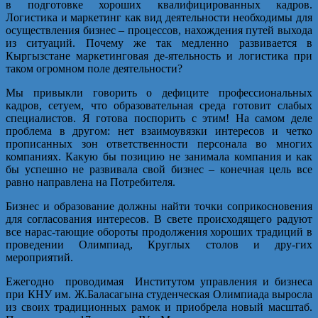
в подготовке хороших квалифицированных кадров.
Логистика и маркетинг как вид деятельности необходимы для
осуществления бизнес – процессов, нахождения путей выхода
из ситуаций. Почему же так медленно развивается в
Кыргызстане маркетинговая де-ятельность и логистика при
таком огромном поле деятельности?
Мы привыкли говорить о дефиците профессиональных
кадров, сетуем, что образовательная среда готовит слабых
специалистов. Я готова поспорить с этим! На самом деле
проблема в другом: нет взаимоувязки интересов и четко
прописанных зон ответственности персонала во многих
компаниях. Какую бы позицию не занимала компания и как
бы успешно не развивала свой бизнес – конечная цель все
равно направлена на Потребителя.
Бизнес и образование должны найти точки соприкосновения
для согласования интересов. В свете происходящего радуют
все нарас-тающие обороты продолжения хороших традиций в
проведении Олимпиад, Круглых столов и дру-гих
мероприятий.
Ежегодно проводимая Институтом управления и бизнеса
при КНУ им. Ж.Баласагына студенческая Олимпиада выросла
из своих традиционных рамок и приобрела новый масштаб.