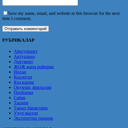
Save my name, email, and website in this browser for the next
time I comment.
РУБРИКАЛАР
Абитуриент
Актуально
Документ
ЖОЖ жана реформа
Инсан
Коллегия
Көз караш
Окуялар, фактылар
Проблема
Сабак
Таалим
Тарых барактары
Учур маселе
Эксперттин пикири