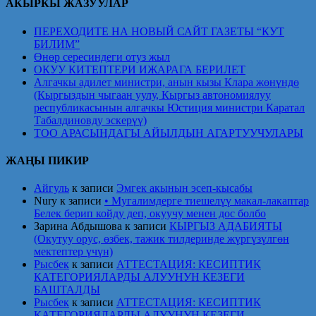
АКЫРКЫ ЖАЗУУЛАР
ПЕРЕХОДИТЕ НА НОВЫЙ САЙТ ГАЗЕТЫ “КУТ
БИЛИМ”
Өнөр сересиндеги отуз жыл
ОКУУ КИТЕПТЕРИ ИЖАРАГА БЕРИЛЕТ
Алгачкы адилет министри, анын кызы Клара жөнүндө
(Кыргыздын чыгаан уулу, Кыргыз автономиялуу
республикасынын алгачкы Юстиция министри Каратал
Табалдиновду эскерүү)
ТОО АРАСЫНДАГЫ АЙЫЛДЫН АГАРТУУЧУЛАРЫ
ЖАҢЫ ПИКИР
Айгуль
к записи
Эмгек акынын эсеп-кысабы
Nury
к записи
• Мугалимдерге тиешелүү макал-лакаптар
Белек берип койду деп, окуучу менен дос болбо
Зарина Абдышова
к записи
КЫРГЫЗ АДАБИЯТЫ
(Окутуу орус, өзбек, тажик тилдеринде жүргүзүлгөн
мектептер үчүн)
Рысбек
к записи
АТТЕСТАЦИЯ: КЕСИПТИК
КАТЕГОРИЯЛАРДЫ АЛУУНУН КЕЗЕГИ
БАШТАЛДЫ
Рысбек
к записи
АТТЕСТАЦИЯ: КЕСИПТИК
КАТЕГОРИЯЛАРДЫ АЛУУНУН КЕЗЕГИ