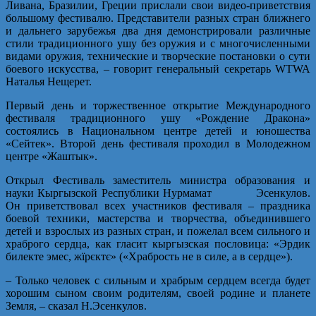
Ливана, Бразилии, Греции прислали свои видео-приветствия
большому фестивалю. Представители разных стран ближнего
и дальнего зарубежья два дня демонстрировали различные
стили традиционного ушу без оружия и с многочисленными
видами оружия, технические и творческие постановки о сути
боевого искусства, – говорит генеральный секретарь WTWA
Наталья Нещерет.
Первый день и торжественное открытие Международного
фестиваля традиционного ушу «Рождение Дракона»
состоялись в Национальном центре детей и юношества
«Сейтек». Второй день фестиваля проходил в Молодежном
центре «Жаштык».
Открыл Фестиваль заместитель министра образования и
науки Кыргызской Республики Нурмамат Эсенкулов.
Он приветствовал всех участников фестиваля – праздника
боевой техники, мастерства и творчества, объединившего
детей и взрослых из разных стран, и пожелал всем сильного и
храброго сердца, как гласит кыргызская пословица: «Эрдик
билекте эмес, жїрєктє» («Храбрость не в силе, а в сердце»).
– Только человек с сильным и храбрым сердцем всегда будет
хорошим сыном своим родителям, своей родине и планете
Земля, – сказал Н.Эсенкулов.