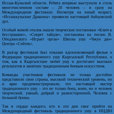
Иссык-Кульской области. Ребята впервые выступали в столь
многочисленном составе – 20 человек – и сразу на
Международном фестивале. Несмотря на юный возраст,
«Иссыккульские Драконы» проявили настоящий бойцовский
дух.
Особый живой отклик нашли творческие постановки «Ключ к
бесстрашию», «Секрет тайцзи», постановка на песню В.
Ободзинского «Играет орган» Школы ушу «Чжун дао»
Центра «Сейтек».
В разгар фестиваля был показан вдохновляющий фильм о
Федерации традиционного ушу Кыргызской Республики, о
том, как в Кыргызстане любят ушу и достигают высоких
результатов в занятиях традиционным боевым искусством.
Команды участников фестиваля не только достойно
представили свои страны, высокий технический уровень, но
и ярко продемонстрировали, что настоящий мастер
традиционного ушу – это не только боец, воин, но и человек
творческий, умный, добрый и разносторонний, Человек с
большой буквы.
Так в сердце каждого, кто в эти дни смог прийти на
Международный фестиваль традиционного ушу в НЦДЮ