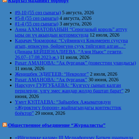
Кыргыз маданият борбору
#9-10 (55 сөз сынагы)
5 августа, 2026
#5-8 (55 сөз сынагы)
4 августа, 2026
#1-4 (55 сөз сынагы)
3 августа, 2026
Анна АХМАТОВАНЫН “Сероглазый король” аттуу
ыры он үч акындын котормосунда
12 июля, 2026
Карачач Чокморова: “Сүймөнкул Көкөмерен суусуна
агып, өпкөсүнө, бөйрөгүнө суук тийгизип алган…”
(Динара БЕЙШЕНАЛИЕВА, “Азия Ньюс” гезити,
26.07–17.08.2023-ж.)
11 июля, 2026
Рахат АМАНОВА: “Ак бурганак” (повесттин уландысы)
11 июля, 2026
Жеңишбек ЭДИГЕЕВ: “Некролог”
2 июля, 2026
Рахат АМАНОВА: “Ак бурганак”
30 июня, 2026
Нарсулуу ГУРГУБАЕВА: “Күзгүсү сынып калган
перилерди, үлгү эмес жандар жолдо баштап барат”
29
июня, 2026
Үмүт КУЛТАЕВА: “Зайырбек Ажыматовдун
«Журөктөгү бороон» жыйнагындагы контексттик
боёктор”
29 июня, 2026
Общественное объединение “Журналисты”
«Ийгиликке кадам» III Медиафоруму Баткен шаарында