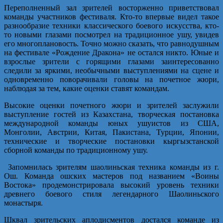
Переполненный зал зрителей восторженно приветствовал
команды участников фестиваля. Кто-то впервые видел такое
разнообразие техники классического боевого искусства, кто-
то новыми глазами посмотрел на традиционное ушу, увидев
его многоплановость. Точно можно сказать, что равнодушным
на фестивале «Рождение Дракона» не остался никто. Юные и
взрослые зрители с горящими глазами заинтересованно
следили за яркими, необычными выступлениями на сцене и
одновременно поворачивали головы на почетное жюри,
наблюдая за тем, какие оценки ставят командам.
Высокие оценки почетного жюри и зрителей заслужили
выступление гостей из Казахстана, творческая постановка
международной команды юных ушуистов из США,
Монголии, Австрии, Китая, Пакистана, Турции, Японии,
технические и творческие постановки кыргызстанской
сборной команды по традиционному ушу.
Запомнилась зрителям шаолиньская техника команды из г.
Ош. Команда ошских мастеров под названием «Воины
Востока» продемонстрировала высокий уровень техники
древнего боевого стиля легендарного Шаолиньского
монастыря.
Шквал зрительских аплодисментов достался команде из