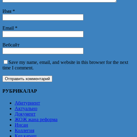
Имя
*
Email
*
Вебсайт
Save my name, email, and website in this browser for the next
time I comment.
РУБРИКАЛАР
Абитуриент
Актуально
Документ
ЖОЖ жана реформа
Инсан
Коллегия
Көз караш