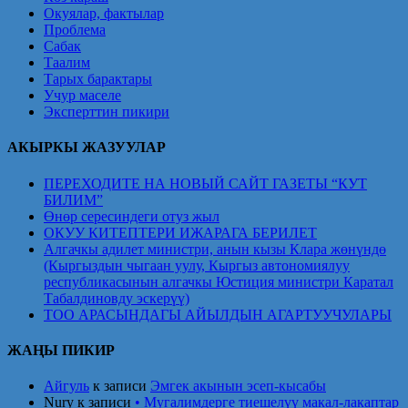
Окуялар, фактылар
Проблема
Сабак
Таалим
Тарых барактары
Учур маселе
Эксперттин пикири
АКЫРКЫ ЖАЗУУЛАР
ПЕРЕХОДИТЕ НА НОВЫЙ САЙТ ГАЗЕТЫ “КУТ
БИЛИМ”
Өнөр сересиндеги отуз жыл
ОКУУ КИТЕПТЕРИ ИЖАРАГА БЕРИЛЕТ
Алгачкы адилет министри, анын кызы Клара жөнүндө
(Кыргыздын чыгаан уулу, Кыргыз автономиялуу
республикасынын алгачкы Юстиция министри Каратал
Табалдиновду эскерүү)
ТОО АРАСЫНДАГЫ АЙЫЛДЫН АГАРТУУЧУЛАРЫ
ЖАҢЫ ПИКИР
Айгуль
к записи
Эмгек акынын эсеп-кысабы
Nury
к записи
• Мугалимдерге тиешелүү макал-лакаптар