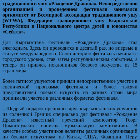
традиционного ушу «Рождение Дракона». Непосредственно
организацией и проведением фестиваля занимался
оргкомитет от Всемирной ассоциации традиционного ушу
(WTWA), Федерации традиционного ушу Кыргызской
Республики и Национального центра детей и юношества
«Сейтек».
Для Кыргызстана фестиваль «Рождение Дракона» стал
ежегодным. Здесь он проводится в десятый раз, но впервые в
статусе международного. Свою историю фестиваль начинал с
городского уровня, став затем республиканским событием, а
теперь он привлек поклонников боевого искусства из 15
стран мира.
Более пятисот ушуистов приняли непосредственное участие в
сценической программе фестиваля и более тысячи
представителей боевых искусств из разных стран мира
принимали участие в различных форматах фестиваля.
– Щедрый подарок преподнес друг кыргызстанских ушуистов
из солнечной Греции: специально для фестиваля «Рождение
Дракона» известный греческий композитор Георг
Цимпинудакис написал музыкальную композицию. В
качестве особых участников делегаты различных организаций
по боевым искусствам из Китая, США, Франции, Перу,