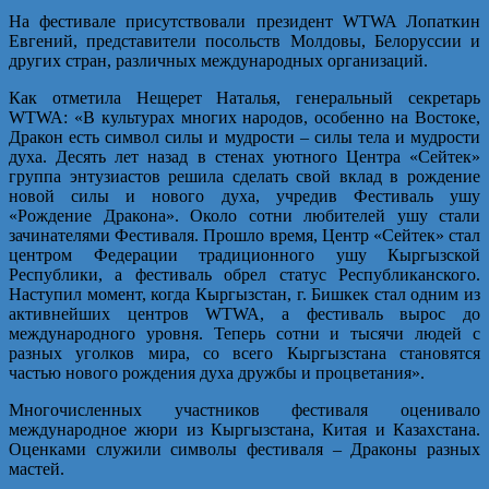
На фестивале присутствовали президент WTWA Лопаткин
Евгений, представители посольств Молдовы, Белоруссии и
других стран, различных международных организаций.
Как отметила Нещерет Наталья, генеральный секретарь
WTWA: «В культурах многих народов, особенно на Востоке,
Дракон есть символ силы и мудрости – силы тела и мудрости
духа. Десять лет назад в стенах уютного Центра «Сейтек»
группа энтузиастов решила сделать свой вклад в рождение
новой силы и нового духа, учредив Фестиваль ушу
«Рождение Дракона». Около сотни любителей ушу стали
зачинателями Фестиваля. Прошло время, Центр «Сейтек» стал
центром Федерации традиционного ушу Кыргызской
Республики, а фестиваль обрел статус Республиканского.
Наступил момент, когда Кыргызстан, г. Бишкек стал одним из
активнейших центров WTWA, а фестиваль вырос до
международного уровня. Теперь сотни и тысячи людей с
разных уголков мира, со всего Кыргызстана становятся
частью нового рождения духа дружбы и процветания».
Многочисленных участников фестиваля оценивало
международное жюри из Кыргызстана, Китая и Казахстана.
Оценками служили символы фестиваля – Драконы разных
мастей.