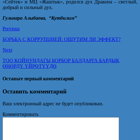
«Сейтек» и МЦ «Жаштык», родился дух Дракона – светлый,
добрый и сильный дух.
Гульнара Алыбаева,
“Кутбилим”
Previous
БОРЬБА С КОРРУПЦИЕЙ: ОЩУТИМ ЛИ ЭФФЕКТ?
Next
ТОО КОЙНУНДАГЫ БОРБОР БАЛДАРГА БАРДЫК
ӨНӨРДҮ ҮЙРӨТҮҮДӨ
Оставьте первый комментарий
Оставить комментарий
Ваш электронный адрес не будет опубликован.
Комментировать