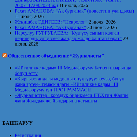
26.07–17.08.2023-ж.)
11 июля, 2026
Рахат АМАНОВА: “Ак бурганак” (повесттин уландысы)
11 июля, 2026
Жеңишбек ЭДИГЕЕВ: “Некролог”
2 июля, 2026
Рахат АМАНОВА: “Ак бурганак”
30 июня, 2026
Нарсулуу ГУРГУБАЕВА: “Күзгүсү сынып калган
перилерди, үлгү эмес жандар жолдо баштап барат”
29
июня, 2026
Общественное объединение “Журналисты”
«Ийгиликке кадам» III Медиафоруму Баткен шаарында
болуп өттү
«Кыргызстандагы медианы өнүктүрүү: кечээ, бүгүн
жана эртеӊ» темасындагы «Ийгиликке кадам» III
Медиафорумунун ПРОГРАММАСЫ
«Журналисттер» коомдук бирикмеси IFEXтин Жалпы
жана Жылдык жыйындарына катышты
БАШКАРУУ
Регистрация