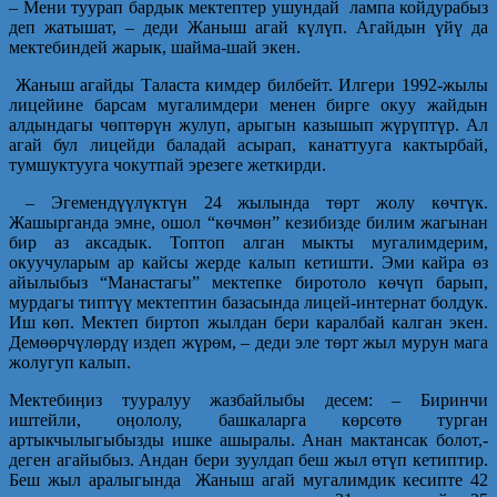
– Мени туурап бардык мектептер ушундай лампа койдурабыз
деп жатышат, – деди Жаныш агай күлүп. Агайдын үйү да
мектебиндей жарык, шайма-шай экен.
Жаныш агайды Таласта кимдер билбейт. Илгери 1992-жылы
лицейине барсам мугалимдери менен бирге окуу жайдын
алдындагы чөптөрүн жулуп, арыгын казышып жүрүптүр. Ал
агай бул лицейди баладай асырап, канаттууга кактырбай,
тумшуктууга чокутпай эрезеге жеткирди.
– Эгемендүүлүктүн 24 жылында төрт жолу көчтүк.
Жашырганда эмне, ошол “көчмөн” кезибизде билим жагынан
бир аз аксадык. Топтоп алган мыкты мугалимдерим,
окуучуларым ар кайсы жерде калып кетишти. Эми кайра өз
айылыбыз “Манастагы” мектепке биротоло көчүп барып,
мурдагы типтүү мектептин базасында лицей-интернат болдук.
Иш көп. Мектеп биртоп жылдан бери каралбай калган экен.
Демөөрчүлөрдү издеп жүрөм, – деди эле төрт жыл мурун мага
жолугуп калып.
Мектебиӊиз тууралуу жазбайлыбы десем: – Биринчи
иштейли, оӊололу, башкаларга көрсөтө турган
артыкчылыгыбызды ишке ашыралы. Анан мактансак болот,-
деген агайыбыз. Андан бери зуулдап беш жыл өтүп кетиптир.
Беш жыл аралыгында Жаныш агай мугалимдик кесипте 42