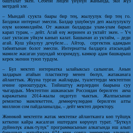
башталат экен. Себеби лицей үйүнүн жанында, эки жүз
метрдей эле.
– Мындай суукта баары бир теӊ, жылуулук бир теӊ го.
Биздики интернат эмеспи. Балдар үшүбөсүн деп жылуулукту
өзүм көзөмөлдөйм. От жаккан балдарды улам-улам барып
карап турам, – дейт. Агай өзү жеринен аз уктайт экен. – Үч
саат уктасам уйкум канып калат. Башынан аз уктайм, – деди
агай. Куш уйкулуу дечүбеле… Айтор, сергектик адамдын
табиятынан болот эмеспи. Интернатты балдарга атасындай
мамиле жасаган ушундай мээримдүү, камкор адам башкарыш
керек экенин туюп турдум.
– Бул мектеп интернатка ылайыксыз салынган. Анын
залдарын атайын пластиктер менен бөлүп, жатаканага
айланттык. Жууна турган жайларды, туалеттерди мектептин
ичине орноштурдук. Тийиштүү жерлердин баарына суу
чыгардык. Мектептин ашканасын Россиядан берилген акча
каражатына 2014-жылы оӊдотуп чыктык. Жалпысынан
ремонтко мамлекеттен, демөөрчүлөрдөн берилген алты
миллион сом пайдаланылды, – дейт мектеп директору.
Жөнөкөй мектепти жатак мектепке айлантканга көп түйшүк
кеткени кайра жасалган иштерден көрүнүп турат. “Бүткүл
дүйнөлүк азык-түлүк” программасынын алкагында иш алып
барышып, натыйжада 674 миӊ сомго эмеректер алынып,