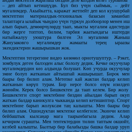
андай мектепти жаратыш биздин деле колдон келет турбайбы”
– деп айтып кетишүүдө. Бул биз үчүн сыймык, – дейт
мугалимдер. Акыйкатта, каражат жетпейт деп кол куушурбай
мектептин материалдык-техникалык базасын заманбап
талаптарга ылайык чыӊдоо үчүн түркүн долбоорлор менен иш
алып барып, демөөрчүлөрдү таап, мыкты мугалим адистерди
бир жерге топтоп, билим, тарбия жаатындагы иштерди
натыйжалуу уюштура билген Эл мугалими Жаныш
Жанузаковго мугалимдер жамааты тереӊ ыраазы
экендиктерин жашырышкан жок.
Мектептин тегерегине видео көзөмөл орнотушуптур. – Рэкет,
зомбулук деген балээден алыс бололу дедик. Кечке окуучулар
мугалимдердин көз алдында болушат. Көп учурда окуучулар
эмне болуп жатканын айтышпай жашырышат. Бирок мен
баары бир билип алам. Метепке кай жактан балдар келип
жатканын көрүп турам. Бир нерсе болсо өзүм изилдеп
жөнөйм. Керек болсо Бишкектен да таап келем. Бир жолу
Бишкектеги спорт мектебине биздин айылдан барып окуп
жаткан балдар каникулга чыкканда келип кетишиптир. Спорт
мектебине барып жолуксам таӊ калышты. Мен баары бир
билип алам. Ошондуктан мектепке келбегиле. Экинчи келип
бейбаштык кылсаӊар мага таарынбагыла дедим. Алар
кечирим сурашты. Мен тентектердин тилин таптым окшойт,
келбей калышты. Былтыр бир балабызды башка балдар уруп