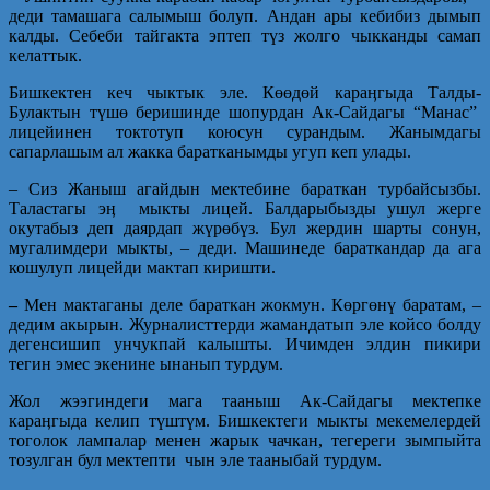
деди тамашага салымыш болуп. Андан ары кебибиз дымып
калды. Себеби тайгакта эптеп түз жолго чыкканды самап
келаттык.
Бишкектен кеч чыктык эле. Көөдөй караӊгыда Талды-
Булактын түшө беришинде шопурдан Ак-Сайдагы “Манас”
лицейинен токтотуп коюсун сурандым. Жанымдагы
сапарлашым ал жакка баратканымды угуп кеп улады.
– Сиз Жаныш агайдын мектебине бараткан турбайсызбы.
Таластагы эӊ мыкты лицей. Балдарыбызды ушул жерге
окутабыз деп даярдап жүрөбүз. Бул жердин шарты сонун,
мугалимдери мыкты, – деди. Машинеде бараткандар да ага
кошулуп лицейди мактап киришти.
–
Мен мактаганы деле бараткан жокмун. Көргөнү баратам, –
дедим акырын. Журналисттерди жамандатып эле койсо болду
дегенсишип унчукпай калышты. Ичимден элдин пикири
тегин эмес экенине ынанып турдум.
Жол жээгиндеги мага тааныш Ак-Сайдагы мектепке
караӊгыда келип түштүм. Бишкектеги мыкты мекемелердей
тоголок лампалар менен жарык чачкан, тегереги зымпыйта
тозулган бул мектепти чын эле тааныбай турдум.