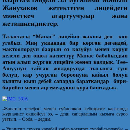
Кыргызстандын Эл мугалими Жаныш
Жанузаков жетектеген лицейдеги
мээнеткеч агартуучулар жана
жетишкендиктер.
Таластагы “Манас” лицейин жакшы деп к
өп
угабыз. Ми
ӊ уккандан бир к
өрг
өн дегендей,
мактоолордун баарын
өз к
өз
үб
үз менен к
өр
үп
келели деп ошол касиетт
үү Манас бабабыздын
атын алып ж
үрг
өн лицейге ж
өн
өп калдык. Т
өө-
Ашуунун тайгак жолдорунда тыгынга туш
болуп, кар учурган бороонуна кайыл болуп
кышты кыш дебей сапарда бараткандар бири-
бирибиз менен а
ӊгеме-д
үк
өн кура баштадык.
-Жанатан телефон менен сүйлөшкөн кебиӊизге караганда
журналист окшойсуз ээ, – деди сапарлашым кызыга суроо
узатып. – Ооба, – дедим.
– Ушинтип суукка карабай кабар чогултат турбайсыздарбы, –