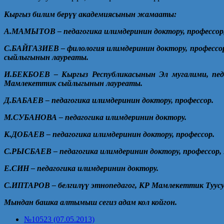
Кыргыз билим бер
үү
академиясынын жамааты:
А.МАМЫТОВ – педагогика илимдеринин доктору, профессор,
С.БАЙГАЗИЕВ – филология илимдеринин доктору, профессор
сыйлыгынын лауреаты.
И.БЕКБОЕВ – Кыргыз Республикасынын Эл мугалими, педа
Мамлекеттик сыйлыгынын лауреаты.
Д.БАБАЕВ – педагогика илимдеринин доктору, профессор.
М.СУБАНОВА – педагогика илимдеринин доктору.
К.ДОБАЕВ – педагогика илимдеринин доктору, профессор.
С.РЫСБАЕВ – педагогика илимдеринин доктору, профессор,
Е.СИН – педагогика илимдеринин доктору.
С.ИПТАРОВ – белгил
үү
этнопедагог, КР Мамлекеттик Туус
Мындан башка алтымыш сегиз адам кол койгон.
№10523 (07.05.2013)