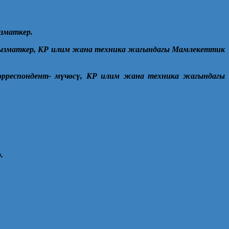
ызматкер.
кызматкер, КР илим жана техника жагындагы Мамлекеттик
рреспондент- м
ү
ч
ө
с
ү
, КР илим жана техника жагындагы
.