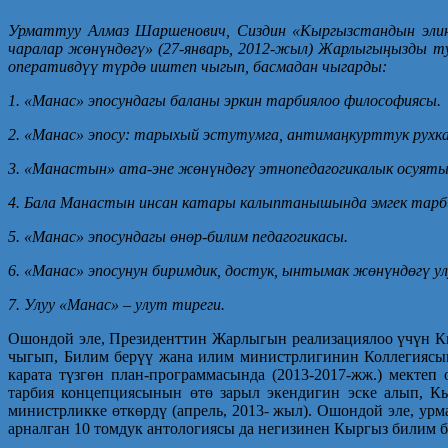
Урматтуу Алмаз Шаршенович, Сиздин «Кыргызстандын эли
чаралар жөнүндөгү» (27-январь, 2012-жыл) Жарлыгыңызды т
оперативдүү түрдө иштеп чыгып, басмадан чыгарды:
1. «Манас» эпосундагы баланы эркин тарбиялоо философиясы.
2. «Манас» эпосу: тарыхый эстутумга, антимаңкурттук рухка
3. «Манастын» ата-эне жөнүндөгү этнопедагогикалык осуяты
4. Бала Манастын инсан катары калыптанышында эмгек тарб
5. «Манас» эпосундагы өнөр-билим педагогикасы.
6. «Манас» эпосунун биримдик, достук, ынтымак жөнүндөгү у
7. Улуу «Манас» – улут тиреги.
Ошондой эле, Президенттин Жарлыгын реализациялоо үчүн К
чыгып, Билим берүү жана илим министрлигинин Коллегиясын
карата түзгөн план-программасында (2013-2017-жж.) мекте
тарбия концепциясынын өтө зарыл экендигин эске алып, К
министрликке өткөрдү (апрель, 2013- жыл). Ошондой эле, у
арналган 10 томдук антологиясы да негизинен Кыргыз билим б