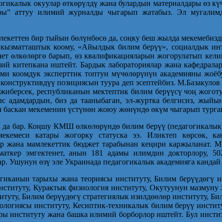
гикалык окуулар өткөрүлдү жана булар­дын материалдары өз кү
ы” аттуу илимий журналды чыгарып жатабыз. Эл мугалимд
екеттен бир тыйын бөлүнбөсө да, соңку беш жылда мекемебиз
 кызматташтык коому, «Айылдык билим берүү», социалдык ин
ет өлкөлөргө барып, өз квалификацияларын жогорулатып келишт
мий китепкана иштейт. Бардык лабораториялар жана кафедрал
Эми коомдук эксперттик топтун мүчөлөрүнүн академияны жоёб
конструктивдүү позициясын туура деп эсептейбиз. М.Базакуло
 жиберсек, республиканын мектептик билим берүүсү чоң жогот
с адамдардын, биз да тааныбаган, эл-журтка белгисиз, жыйы
 баскан мекеменин үстүнөн жоюу жөнүндө өкүм чыгарып турган
 да бар. Коңшу КМШ өлкөлөрүндө билим берүү (педагогикалы
екемеси катары жогорку статуска ээ. Иликтеп көрсөк, ка
р жана мамлекеттик бюджет тарабынан кеңири каржыланат. М
маткер эмгектенет, анын 181 адамы илимдин докторлору, 5
р. Ушунун өзү эле Украинада педагогикалык академияга кандай 
гиканын тарыхы жана теориясы институту, Билим берүүдөгү 
институту, Курактык физиология институту, Окутуунун мазмуну 
титуту, Билим берүүдөгү стратегиялык изилдөөлөр институту, Б
ологиясы институту, Кесиптик-техникалык билим берүү институт
ры институту жана башка илимий борборлор иштейт. Бул инсти