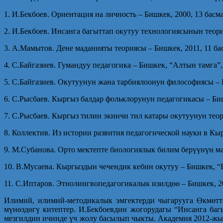
1. И.Бекбоев. Ориентация на личность – Бишкек, 2000, 13 басма
2. И.Бекбоев. Инсанга багыттап окутуу технологиясынын теори
3. А.Мамытов. Дене маданияты теориясы – Бишкек, 2011, 11 ба
4. С.Байгазиев. Гумандуу педагогика – Бишкек, “Алтын тамга”, 
5. С.Байгазиев. Окутуунун жана тарбиялоонун философиясы – Б
6. С.Рысбаев. Кыргыз балдар фольклорунун педагогикасы – Биш
7. С.Рысбаев. Кыргыз тилин экинчи тил катары окутуунун теор
8. Коллектив. Из истории развития педагогической науки в Кыр
9. М.Субанова. Орто мектепте биологиялык билим берүүнүн м
10. В.Мусаева. Кыргыздын чечендик кебин окутуу – Бишкек, “Б
11. С.Иптаров. Этнолингвопедагогикалык изилдөө – Бишкек, 20
Илимий, илимий-методикалык эмгектерди чыгарууга Өкмөттө
мүнөздөгү китептер. И.Бекбоевдин жогорудагы “Инсанга ба
мезгилдин ичинде үч жолу басылып чыкты. Академия 2012-жы