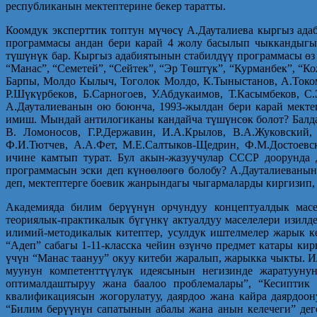
республиканын мектептерине бекер таратты.
Коомдук эксперттик топтун мүчөсү А.Дауталиева кыргыз ада
программасы андан бери карай 4 жолу басылып чыккандыгын
түшүнүк бар. Кыргыз адабиятынын стабилдүү программасы өз
“Манас”, “Семетей”, “Сейтек”, “Эр Төштүк”, “Курманбек”, “
Барпы, Молдо Кылыч, Тоголок Молдо, К.Тыныстанов, А.Током
Р.Шүкүрбеков, Б.Сарногоев, У.Абдукаимов, Т.Касымбеков, 
А.Дауталиеванын ою боюнча, 1993-жылдан бери карай мекте
имиш. Мындай антилогиканы кандайча түшүнсөк болот? Балда
В. Ломоносов, Г.Р.Державин, И.А.Крылов, В.А.Жуковский, 
Ф.И.Тютчев, А.А.Фет, М.Е.Салтыков-Щедрин, Ф.М.Достоевск
ичине камтып турат. Бул акын-жазуучулар СССР доорунда 
программасын эски деп күнөөлөөгө болобу? А.Дауталиеванын
деп, мектептерге боевик жанрындагы чыгармаларды киргизип, 
Академияда билим берүүнүн орчундуу концептуалдык масе
теориялык-практикалык бүгүнкү актуалдуу маселелери изилд
илимий-методикалык китептер, усулдук иштелмелер жарык к
“Адеп” сабагы 1-11-класска чейин өзүнчө предмет катары ки
үчүн “Манас таануу” окуу китеби жаралып, жарыкка чыкты. 
муунун компетенттүүлүк идеясынын негизинде жаратуунун
оптималдаштыруу жана баалоо проблемалары”, “Кесиптик 
квалификациясын жогорулатуу, даярдоо жана кайра даярдоо
“Билим берүүнүн сапатынын абалы жана анын келечеги” дег