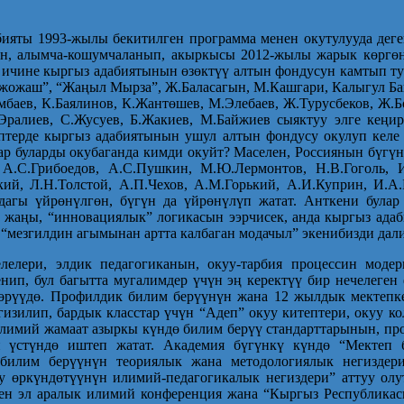
бияты 1993-жылы бекитилген программа менен окутулууда дег
, алымча-кошумчаланып, акыркысы 2012-жылы жарык көргөнүн
 ичине кыргыз адабиятынын өзөктүү алтын фондусун камтып тур
Кожожаш”, “Жаңыл Мырза”, Ж.Баласагын, М.Кашгари, Калыгул Бай
баев, К.Баялинов, К.Жантөшев, М.Элебаев, Ж.Турусбеков, Ж.Б
С.Эралиев, С.Жусуев, Б.Жакиев, М.Байжиев сыяктуу элге кеңи
птерде кыргыз адабиятынын ушул алтын фондусу окулуп келе
р буларды окубаганда кимди окуйт? Маселен, Россиянын бүгүн
А.С.Грибоедов, А.С.Пушкин, М.Ю.Лермонтов, Н.В.Гоголь, И.
ий, Л.Н.Толстой, А.П.Чехов, А.М.Горький, А.И.Куприн, И.А
дагы үйрөнүлгөн, бүгүн да үйрөнүлүп жатат. Анткени була
 жаңы, “инновациялык” логикасын ээрчисек, анда кыргыз ада
“мезгилдин агымынан артта калбаган модачыл” экенибизди дали
лелери, элдик педагогиканын, окуу-тарбия процессин моде
енип, бул багытта мугалимдер үчүн эң керектүү бир нечелеге
өрүүдө. Профилдик билим берүүнүн жана 12 жылдык мектепке
ргизилип, бардык класстар үчүн “Адеп” окуу китептери, окуу
Илимий жамаат азыркы күндө билим берүү стандарттарынын, пр
 үстүндө иштеп жатат. Академия бүгүнкү күндө “Мектеп 
билим берүүнүн теориялык жана методологиялык негиздери
ну өркүндөтүүнүн илимий-педагогикалык негиздери” аттуу ол
ен эл аралык илимий конференция жана “Кыргыз Республикас