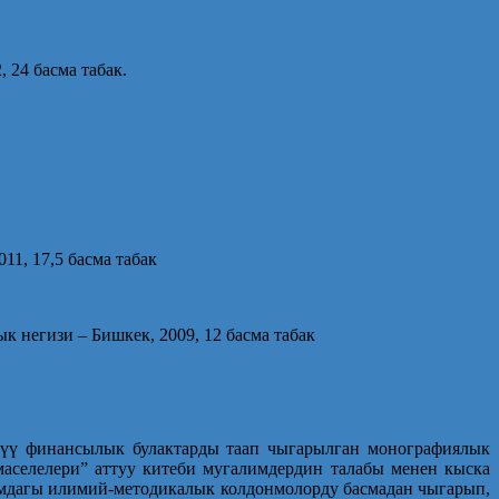
 24 басма табак.
11, 17,5 басма табак
 негизи – Бишкек, 2009, 12 басма табак
дүү финансылык булактарды таап чыгарылган монографиялык
аселелери” аттуу китеби мугалимдердин талабы менен кыска
амдагы илимий-методикалык колдонмолорду басмадан чыгарып,