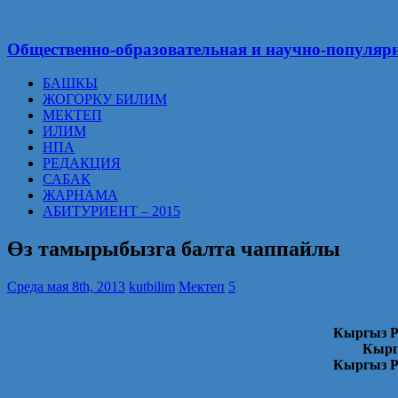
Общественно-образовательная и научно-популярн
БАШКЫ
ЖОГОРКУ БИЛИМ
МЕКТЕП
ИЛИМ
НПА
РЕДАКЦИЯ
САБАК
ЖАРНАМА
АБИТУРИЕНТ – 2015
Өз тамырыбызга балта чаппайлы
Среда мая 8th, 2013
kutbilim
Мектеп
5
Кыргыз Р
Кырг
Кыргыз Р