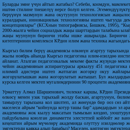
Буларды эмне үчүн айтып жатабыз? Себеби, коомдун, мамлеке
иштөө стилине тиешелүү нерсе болуп келген. Эгемендүүлүк
берүүнүн мазмунун жана окутуунун технологиясын жаңылоо
куралдарын, инновациялык технологияны иштеп чыгууда дем
концепциялары” (КСХнын типографиясы, Бишкек, 1995), “Кыр
2000-жылга чейин социалдык жаңы шарттардын талабына ыла
жаңы муунунун биринчи этабы ишке ашырылды. Биринчи жол
китептеринин комплекси КРдин илим жана техника жагындагы
Кыргыз билим берүү академиясы өлкөнүн агартуу тарыхында
жылы ноябрь айында Кыргыз педагогика илим-изилдөө инсти
айланат. Аталган педагогикалык мекеме факты жүзүндө мект
чейин академиянын аспирантурасы аркылуу 451 педагогика 
илимий адистери иштеп жатпаган жогорку окуу жайлары 
жогорулатышкан жана жогорулатып жатышат. Бул жылдардын 
курска келген мектеп мугалимдери­нин 90 проценти академиян
Урматтуу Алмаз Шаршенович, тилекке каршы, КРдин Президе
өлкөсү менен узак тарыхый жолду баскан, агартуунун, били
тамырлуу тарыхына кол шилтеп, ал жөнүндө бир ооз сөз ай
маселеси айрым “койнунда котур ташы бар” адамдардын эл ар
академияны жок кылуу максатын тымызын көздөп, уюштурул
пайдубалына коюлган динамитти элестетпей койбойт же ванн
кеңештин айрым мүчөлөрү академияда олуттуу изилдөөлөр ж
эмгектерди каякка алып барабыз? Маселен, көптөгөн эмгектерд