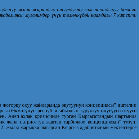
еңдетүү жана жарандык атуулдукту калыптандыруу боюнча
кадемиясы мугалимдер үчүн төмөнкүдөй наамдагы 7 китепти
а жогорку окуу жайларында окутуунун концепциясы” иштелип
ргыз Өкмөтүнүн республикабыздын туруктуу өнүгүүгө өтүүгө
ген. Адеп-ахлак кризисинде турган Кыргызстандын шартында
к жана патриоттук жактан тарбиялоо концепциясын” түзүп,
012- жылы жарыкка чыгарган Кыргыз адабиятынын мектептерге