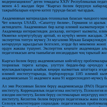
модернизациялоо” деген темадагы XXIV Республикалык педаго
менен 4-5 жылдан бери “Кыргыз билим берүүнүн кабарлар
тажрыйбаларын өзүнчө китеп түрүндө басып чыгардык.
Академиянын материалдык-техникалык базасын чындоого мамл
Чет өлкөлүк USAID, «Сапаттуу билим», Германия эл аралык
активдешти. Академиянын бир катар илимий кызматкерлери ч
Академияда интерактивдик доскалар, интернет кызматы, или
Өкмөткө өлүмтүгүбүздү артпай, өз күчүбүз менен жасадык. 
эксперттик топтун мүчөсү Эл мугалими Мукаш Базаркуловдун 
көтөрүүнүн зарылдыгын белгилеп, эгерде бул мекемени жоюп
ордун жакшы түшүнөт. Эксперттик кеңеште академиядан алы
педагогикасын анча тааныбаган инсандардын чоң тарыхый жол
Кыргыз билим берүү академиясынын көйгөйлүү проблемалары
теориялык тиреги катары, улуттун бирден-бир орчундуу м
муктаждыктарына ылайык кеңири кызматтык штаттарга эгеде
илимий институттарында, борбор­лорунда 1185 илимий кыз
академиясынын 51 академиги жана 91 корреспондент-мүчөсү ба
Ал эми Россиянын Билим берүү академиясында (РАО) Педаго
институту, Коррекциялык педагогика институту, Психология 
изилдөө институту, Билим берүү системаларын өнүктүрүү инс
институту, Кесиптик билим берүүнүн педагогикасы жана псих
Селолук мектептердин социалдык- педагогикалык проблемала