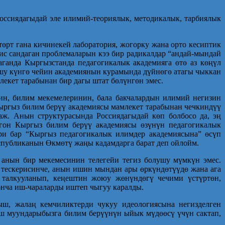
оссиядагыдай эле илимий-теориялык, методикалык, тарбиялык
өрт гана кичинекей лаборатория, жогорку жана орто кесиптик
кис сандаган проблемаларын кээ бир радикалдар “андай-мындай
ганда Кыргызстанда педагогикалык академияга өтө аз көңүл
Ушу күнгө чейин академиянын курамында дүйнөгө атагы чыккан
лекет тарабынан бир дагы штат бөлүнгөн эмес.
ин, билим мекемелеринин, бала бакчалардын илимий негизин
ыргыз билим берүү академиясы мамлекет тарабынан чечкиндүү
ж. Анын структурасында Россиядагыдай көп болбосо да, эң
гон Кыргыз билим берүү академиясы өзүнүн педа­гогикалык
ри бар “Кыргыз педагогикалык илимдер академиясына” өсүп
еспубликанын Өкмөтү жаңы кадамдарга барат деп ойлойм.
 анын бир мекемесинин телегейи тегиз болушу мүмкүн эмес.
 тескерисинче, анын ишин мындан ары өркүндөтүүдө жана ага
и талкууланып, кеңештин жоюу жөнүндөгү чечими үстүртөн,
юнча иш-чараларды иштеп чыгуу каралды.
ш, жалаң кемчиликтерди чукуу идеологиясына негизделген
ш муундарыбызга билим берүүнүн ыйык мүдөөсү үчүн сактап,