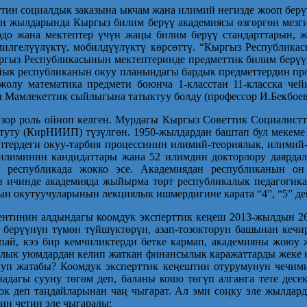
ттин социалдык заказына ыкчам жана илимий негизде жооп бер
түн жылдарында Кыргыз билим берүү академиясы өзгөргөн мезг
до жана мектептер үчүн жаңы билим берүү стандарттарын, ж
илгелүүлүктү, мобилдүүлүктү көрсөттү. “Кыргыз Республика
гыз Республикасынын мектептеринде предметтик билим берүүнү
йык республиканын окуу планындагы бардык предметтердин пр
у математика предмети боюнча 1-класстан 11-класска чей
 Мамлекеттик сыйлыгына татыктуу болду (профессор И.Бекбоев
 зор роль ойноп келген. Мурдагы Кыргыз Советтик Социалист
туту (КирНИИП) түзүлгөн. 1950-жылдардан баштап бул мекеме
ептердеги окуу-тарбия процессинин илимий-теориялык, илимий
илиминин кандидаттары жана 52 илимдин докторлору даярдал
республикада жокко эсе. Академиядан республиканын он
ичинде академияда жыйырма төрт республикалык педагогикал
ын окутуучуларынын лекциялык ишмердигине карата “4”, “5” дег
нтинин алдындагы коомдук эксперттик кеңеш 2013-жылдын 26-а
м берүүнүн түмөн түйшүктөрүн, азап-тозокторун башынан кеч
тпай, кээ бир кемчиликтерди бетке кармап, академияны жою
алык уюмдардан келип жаткан финансылык каражаттарды жеке к
уп жатабы? Коомдук эксперттик кеңештин отурумунун чечим
адагы сууну төгөм деп, баланы кошо төгүп алганга тете десе
ок деп таңдайларынан чаң чыгарат. Ал эми соңку эле жылдард
ин четин эле чыгаралы: