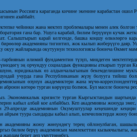
асынын Россияга караганда кичине экенине карабастан ошол Р
гинен азайбайт.
ктепке чейинки жана мектеп проблемалары менен алек болгон т
аборатория гана бар. Ушуга карабай, билим берүүнүн кучак жет
ат. Салыштырып карай келгенде, башка коңшу өлкөлөргө кара­
кээ бирөөлөр академияны тигинтип, жок кылып жиберүүгө даяр. 
рку окуу жайларында окутуунун технологиясы боюнча Өкмөт мам
-тарбиянын илимий фундаментин түзүп, миңдеген мектептерд
 мүнөздөгү эң орчундуу социалдык функцияны аткарып турган К
лүшүнө, юридикалык өз алдынчалыгынын бекемделишине мукта
ушундай учурда гана Республиканын жүзү болууга тийиш бол
демиясынын өзүнүн академиктери жана мүчө-корреспондентте
ин аброюн көтөрө турган көрүнүш болмок. Бул маселе боюнча р
быз. Экономикалык кризисте турган Кыргызстандын шартында
лерин кабыл албай кое албайбыз. Кеп академияны жоюуда эмес,
и 29-апрелде акаде­миянын Окумуштуулар кеңешинде кеңир
ган айрым туура сындарды кабыл алып, кемчиликтерди жоюу бо
н академияны жоюу жөнүндөгү терең ойлонулбаган, шашылы
ыргыз билим берүү академиясын мамлекеттин кызыкчылыгы, жа
 жардам берет деп үмүттөнөбүз.