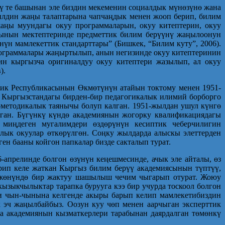
үү те башынан эле биздин мекеменин социалдык мүнөзүнө жана
илдин жаңы талаптарына чапчаңдык менен жооп берип, билим
аңы муундагы окуу программаларын, окуу китептерин, окуу
сынын мектептеринде предметтик билим берүүнү жаңылоонун
н мамлекеттик стандарттары” (Бишкек, “Билим куту”, 2006).
ограммалары жаңыртылып, анын негизинде окуу китептеринин
ин кыргызча оригиналдуу окуу китептери жазылып, ал окуу
).
тик Республикасынын Өкмөтүнүн атайын токтому менен 1951-
 Кыргызстандагы бирден-бир педагогикалык илимий борборго
-методикалык таянычы болуп калган. 1951-жылдан ушул күнгө
ган. Бүгүнкү күндө академиянын жогор­ку квалификациядагы
 миңдеген мугалимдери өздөрүнүн кесиптик чеберчилигин
ык окуулар өткөрүлгөн. Соңку жылдарда алыскы элеттерден
ен бааны койгон папкалар бизде сакталып турат.
прелинде болгон өзүнүн кеңешмесинде, ачык эле айталы, өз
ирип келе жаткан Кыргыз билим берүү академиясынын түптүү,
у жөнүндө бир жактуу шашылыш чечим чыгарып отурат. Жоюу
ызыкчылыктар тарапка бурууга кээ бир учурда тоскоол болгон
и чын-чынына келгенде акыры барып келип мамлекетибиздин
к эч жаңылбайбыз. Оозун куу чөп менен аарчыган эксперттик
а академиянын кызматкерлери тарабынан даярдалган төмөнкү