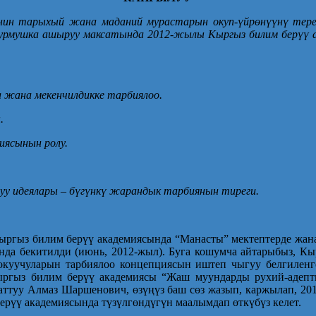
нин тарыхый жана маданий мурастарын окуп-үйрөнүүнү тер
урмушка ашыруу максатында 2012-жылы Кыргыз билим берүү а
 жана мекенчилдикке тарбиялоо.
.
иясынын ролу.
луу идеялары – бүгүнкү жарандык тарбиянын тиреги.
ыргыз билим берүү академиясында “Манасты” мектептерде жан
да бекитилди (июнь, 2012-жыл). Буга кошумча айтарыбыз, Кы
п окуучуларын тарбиялоо концепциясын иштеп чыгуу белгилен
ыргыз билим берүү академиясы “Жаш муундарды рухий-адепти
рматтуу Алмаз Шаршенович, өзүңүз баш сөз жазып, каржылап, 2
ерүү академиясында түзүлгөндүгүн маалымдап өткүбүз келет.