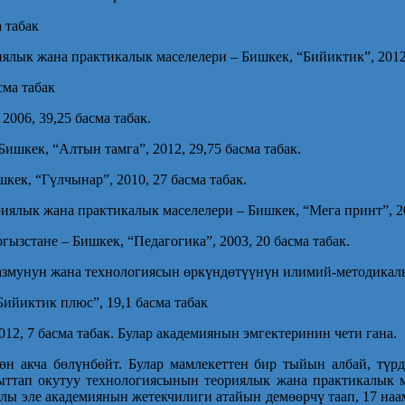
 табак
ялык жана практикалык маселелери – Бишкек, “Бийиктик”, 2012,
сма табак
2006, 39,25 басма табак.
ишкек, “Алтын тамга”, 2012, 29,75 басма табак.
кек, “Гүлчынар”, 2010, 27 басма табак.
иялык жана практикалык маселелери – Бишкек, “Мега принт”, 20
гызстане – Бишкек, “Педагогика”, 2003, 20 басма табак.
азмунун жана технологиясын өркүндөтүүнүн илимий-методикалык
ийиктик плюс”, 19,1 басма табак
12, 7 басма табак. Булар академиянын эмгектеринин чети гана.
н акча бөлүнбөйт. Булар мамлекеттен бир тыйын албай, түр
гыттап окутуу технологиясынын теориялык жана практикалык м
лы эле академиянын жетекчилиги атайын демөөрчү таап, 17 на