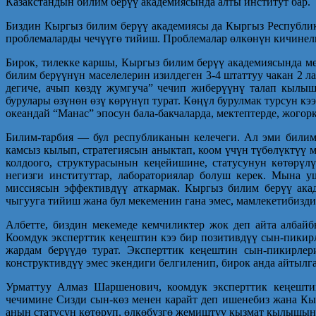
Казакстандын билим берүү академиясында алты институт бар.
Биздин Кыргыз билим берүү академиясы да Кыргыз Республик
проблемаларды чечүүгө тийиш. Проблемалар өлкөнүн кичинели
Бирок, тилекке каршы, Кыргыз билим берүү академиясында ме
билим берүүнүн маселелерин изилдеген 3-4 штаттуу чакан 2 л
дегиче, ачып көздү жумгуча” чечип жиберүүнү талап кылыш
бурулары өзүнөн өзү көрүнүп турат. Көңүл бурулмак турсун 
океандай “Манас” эпосун бала-бакчаларда, мектептерде, жого
Билим-тарбия — бул республиканын келечеги. Ал эми билим
камсыз кылып, стратегиясын аныктап, коом үчүн түбөлүктүү
колдоого, структурасынын кеңейишине, статусунун көтөрү
негизги институттар, лабо­раториялар болуш керек. Мына 
миссиясын эффективдүү аткармак. Кыргыз билим берүү ака
чыгууга тийиш жана бул мекеменин гана эмес, мамлекетибизд
Албетте, биздин мекемеде кемчиликтер жок деп айта албай
Коомдук эксперттик кеңештин кээ бир позитивдүү сын-пикир
жардам берүүдө турат. Эксперттик кеңештин сын-пикирлер
конструктивдүү эмес экендиги белгиленип, бирок анда айтыл
Урматтуу Алмаз Шаршенович, коомдук эксперттик кеңешти
чечимине Сизди сын-көз менен карайт деп ишенебиз жана К
анын статусун көтөрүп, өлкөбүзгө жемиштүү кызмат кылышына