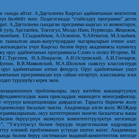
ен сынды айтат. А.Дауталиева Кыргыз адабиятынын мектептик
 билбейт экен. Педагогикада “стабилдүү программа” деген
ат. А.Дауталиева сындаган программа кыргыз эл жомокторун,
 уулу, Арстанбек, Токтогул, Молдо Нияз, Нурмолдо, Жеңижок,
өкөнбаев, Т.Сыдыкбеков, А.Осмонов, Ч.Айтматов, М.Алыбаев,
ри таанылган акын-жазуучулардын чыгармаларын ичине алат.
 жаткандыгы үчүн Кыргыз билим берүү академиясы күнөөлүү
кү орус адабиятынын программасы Слово о полку Игореве, М.
С.Тургенев, Н.А.Некрасов, А.Н.Островский, А.И.Гончаров,
.Бунин, В.В.Маяковский, М.А.Шолохов сыяктуу классиктерди
р орус адабиятынын алтын фондусу. Орус адабиятынын ушул
биятынын программасын күн сайын өзгөртүп, классиканы эски
лдеп турушубуз керек экен.
рнизациялоонун проблемалары, окуу китебин жакшыртуунун
н фундаменталдык жана прикладдык маанидеги монографиялар,
 өтүүнүн концепциялары даярдалган. Тарыхта биринчи жолу
 колдонмолору басылып чыкты. Академияда алгач жолу ЖОЖ­дор
ограммалары­нын, окуу китептеринин экинчи баскычтагы жаңы
билим берүүсүнүн мазмунун компетенттүүлүктүн негизинде
”, “Үзгүлтүксүз билим берүүдө педагогикалык кадрлардын
уттуу илимий проблеманын үстүндө иштеп жатат. Академияда
ында билим берүү системасын маданий-компетенттик негизде