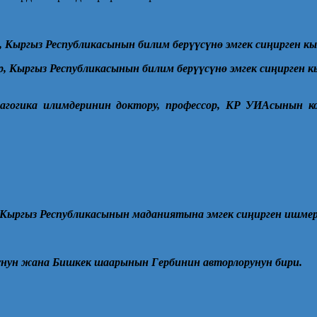
 Кыргыз Республикасынын билим бер
үү
с
ү
н
ө
эмгек си
ң
ирген к
, Кыргыз Республикасынын билим бер
үү
с
ү
н
ө
эмгек си
ң
ирген 
гогика илимдеринин доктору, профессор, КР УИАсынын ко
 Кыргыз Республикасынын маданиятына эмгек си
ң
ирген ишмер
унун жана Бишкек шаарынын Гербинин авторлорунун бири.