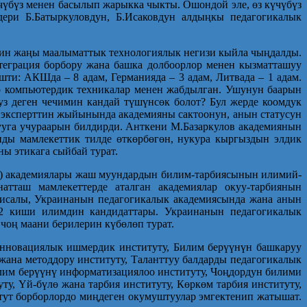
чүбүз менен басылып жарыкка чыкты. Ошондой эле, өз күчүбүз
ери Б.Батыркуловдун, Б.Исаковдун алдыңкы педагогикалык
дин жаңы маалыматтык технологиялык негизи кыйла чыңдалды.
теграция борбору жана башка долбоорлор менен кызматташуу
и: АКШда – 8 адам, Германияда – 3 адам, Литвада – 1 адам.
ар компьютердик техникалар менен жабдылган. Ушунун баарын
уз деген чечимин кандай түшүнсөк болот? Бул жерде коомдук
в эксперттин жыйынында академияны сактоонун, анын статусун
ууга учураарын билдирди. Анткени М.Базаркулов академиянын
нды мамлекеттик тилде өткөрбөгөн, нукура кыргыздын элдик
ы этикага сыйбай турат.
к) академиялары жаш муундардын билим-тарбиясынын илимий-
натташ мамлекеттерде аталган академиялар окуу-тарбиянын
исалы, Украинанын педагогикалык академиясында жана анын
02 киши илимдин кандидаттары. Украинанын педаго­гикалык
чоң маани берилерин күбөлөп турат.
инновациялык ишмердик институту, Билим берүүнүн башкаруу
жана методдору институту, Таланттуу балдарды педагогикалык
илим берүүнү информатизациялоо институту, Чоңдордун билими
у, Үй-бүлө жана тарбия институту, Көркөм тарбия институту,
тут борборлордо миңдеген окумуштуулар эмгектенип жатышат.