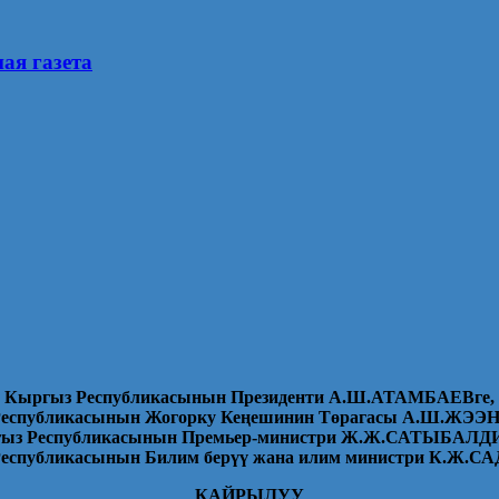
ая газета
Кыргыз Республикасынын Президенти А.Ш.АТАМБАЕВге,
еспубликасынын Жогорку Ке
ң
ешинин Т
ө
рагасы А.Ш.ЖЭЭ
ыз Республикасынын Премьер-министри Ж.Ж.САТЫБАЛД
еспубликасынын Билим бер
үү
жана илим министри К.Ж.С
КАЙРЫЛУУ