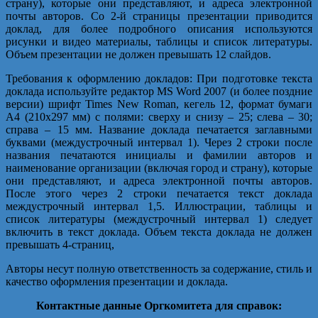
страну), которые они представляют, и адреса электронной
почты авторов. Со 2-й страницы презентации приводится
доклад, для более подробного описания используются
рисунки и видео материалы, таблицы и список литературы.
Объем презентации не должен превышать 12 слайдов.
Требования к оформлению докладов: При подготовке текста
доклада используйте редактор MS Word 2007 (и более поздние
версии) шрифт Times New Roman, кегель 12, формат бумаги
А4 (210х297 мм) с полями: сверху и снизу – 25; слева – 30;
справа – 15 мм. Название доклада печатается заглавными
буквами (междустрочный интервал 1). Через 2 строки после
названия печатаются инициалы и фамилии авторов и
наименование организации (включая город и страну), которые
они представляют, и адреса электронной почты авторов.
После этого через 2 строки печатается текст доклада
междустрочный интервал 1,5. Иллюстрации, таблицы и
список литературы (междустрочный интервал 1) следует
включить в текст доклада. Объем текста доклада не должен
превышать 4-страниц,
Авторы несут полную ответственность за содержание, стиль и
качество оформ­ления презентации и доклада.
Контактные данные Оргкомитета для справок: