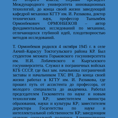
Международного университета инновационных
технологий, до конца своей жизни заведующий
кафедрой механики КГТУ им. И. Раззакова, доктор
технических наук, профессор Тынымбек
Ормонбекович ОРМОНБЕКОВ – автор
фундаментальных исследований по механике,
отличающихся глубиной идей, плодотворностью
методов исследований.
Т. Ормонбеков родился 4 октября 1945 г. в селе
Акчий–Карасуу Токтогульского района КР. Был
студентом мехмата Горьковского госуниверситета
им. Н.И. Лобачевского и Кыргызского
госуниверситета. Служил в пограничных войсках
КГБ СССР, где был зам. начальника пограничной
заставы и начальником ТХС ВЧ. До конца своей
жизни работал в КГТУ им. И. Раззакова, где
прошел путь от ассистента до профессора, от
молодого специалиста до академика. Работал
председателем Госкомитета по науке и новым
технологиям КР; заместителем министра
образования, науки и культуры КР; заместителем
директора Госагентства по науке и
интеллектуальной собственности КР; заведующим
отделом социальной политики Администрации