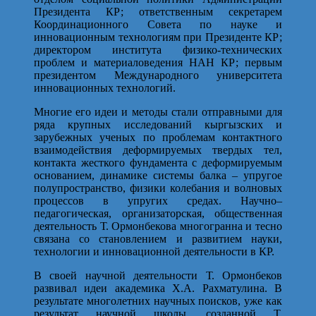
Президента КР; ответственным секретарем
Координационного Совета по науке и
инновационным технологиям при Президенте КР;
директором института физико-технических
проблем и материаловедения НАН КР; первым
президентом Международного университета
инновационных технологий.
Многие его идеи и методы стали отправными для
ряда крупных исследований кыргызских и
зарубежных ученых по проблемам контактного
взаимодействия деформируемых твердых тел,
контакта жесткого фундамента с деформируемым
основанием, динамике системы балка – упругое
полупространство, физики колебания и волновых
процессов в упругих средах. Научно–
педагогическая, организаторская, общественная
деятельность Т. Ормонбекова многогранна и тесно
связана со становлением и раз­витием науки,
технологии и инновационной деятельности в КР.
В своей научной деятельности Т. Ормонбеков
развивал идеи академика Х.А. Рахматулина. В
результате многолетних научных поисков, уже как
результат научной школы, созданной Т.