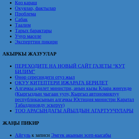
Көз караш
Окуялар, фактылар
Проблема
Сабак
Таалим
Тарых барактары
Учур маселе
Эксперттин пикири
АКЫРКЫ ЖАЗУУЛАР
ПЕРЕХОДИТЕ НА НОВЫЙ САЙТ ГАЗЕТЫ “КУТ
БИЛИМ”
Өнөр сересиндеги отуз жыл
ОКУУ КИТЕПТЕРИ ИЖАРАГА БЕРИЛЕТ
Алгачкы адилет министри, анын кызы Клара жөнүндө
(Кыргыздын чыгаан уулу, Кыргыз автономиялуу
республикасынын алгачкы Юстиция министри Каратал
Табалдиновду эскерүү)
ТОО АРАСЫНДАГЫ АЙЫЛДЫН АГАРТУУЧУЛАРЫ
ЖАҢЫ ПИКИР
Айгуль
к записи
Эмгек акынын эсеп-кысабы