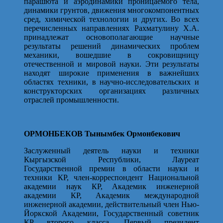
парашюта и аэродинамики проницаемого тела,
динамики грунтов, движения многокомпонентных
сред, химической технологии и других. Во всех
перечисленных направлениях Рахматулину Х.А.
принадлежат основополагающие научные
результаты решений динамических проблем
механики, вошедшие в сокровищницу
отечественной и мировой науки. Эти результаты
находят широкие применения в важнейших
областях техники, в научно-исследовательских и
конструкторских организациях различных
отраслей промышленности.
ОРМОНБЕКОВ Тынымбек Ормонбекович
Заслуженный деятель науки и техники
Кыргызской Республики, Лауреат
Государственной премии в области науки и
техники КР, член-корреспондент Национальной
академии наук КР, Академик инженерной
академии КР, Академик международной
инженерной академии, действительный член Нью-
Йоркской Академии, Государственный советник
КР второго класса, Первый президент