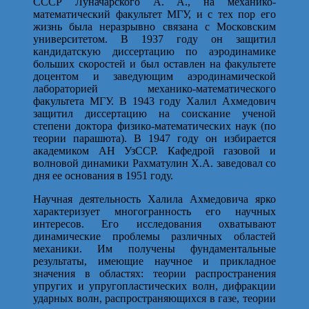
СССР Луначарского А. А., на механико-
математический факультет МГУ, и с тех пор его
жизнь была неразрывно связана с Московским
университетом. В 1937 году он защитил
кандидатскую диссертацию по аэродинамике
больших скоростей и был оставлен на факультете
доцентом и заведующим аэродинамической
лабораторией механико-математического
факультета МГУ. В 1943 году Халил Ахмедович
защитил диссертацию на соискание ученой
степени доктора физико-математических наук (по
теории парашюта). В 1947 году он избирается
академиком АН УзССР. Кафедрой газовой и
волновой динамики Рахматулин Х.А. заведовал со
дня ее основания в 1951 году.
Научная деятельность Халила Ахмедовича ярко
характеризует многогранность его научных
интересов. Его исследования охватывают
динамические проблемы различных областей
механики. Им получены фундаментальные
результаты, имеющие научное и прикладное
значения в областях: теории распространения
упругих и упругопластических волн, дифракции
ударных волн, распространяющихся в газе, теории