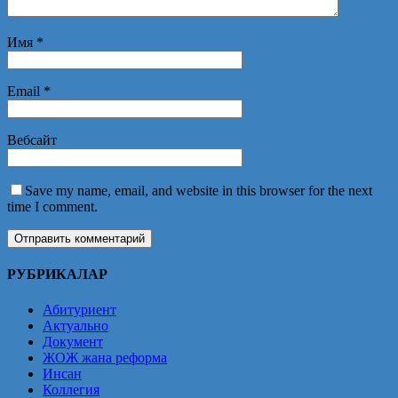
Имя
*
Email
*
Вебсайт
Save my name, email, and website in this browser for the next
time I comment.
РУБРИКАЛАР
Абитуриент
Актуально
Документ
ЖОЖ жана реформа
Инсан
Коллегия