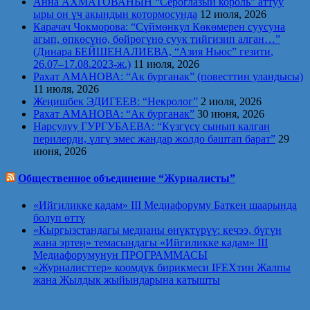
Анна АХМАТОВАНЫН “Сероглазый король” аттуу
ыры он үч акындын котормосунда
12 июля, 2026
Карачач Чокморова: “Сүймөнкул Көкөмерен суусуна
агып, өпкөсүнө, бөйрөгүнө суук тийгизип алган…”
(Динара БЕЙШЕНАЛИЕВА, “Азия Ньюс” гезити,
26.07–17.08.2023-ж.)
11 июля, 2026
Рахат АМАНОВА: “Ак бурганак” (повесттин уландысы)
11 июля, 2026
Жеңишбек ЭДИГЕЕВ: “Некролог”
2 июля, 2026
Рахат АМАНОВА: “Ак бурганак”
30 июня, 2026
Нарсулуу ГУРГУБАЕВА: “Күзгүсү сынып калган
перилерди, үлгү эмес жандар жолдо баштап барат”
29
июня, 2026
Общественное объединение “Журналисты”
«Ийгиликке кадам» III Медиафоруму Баткен шаарында
болуп өттү
«Кыргызстандагы медианы өнүктүрүү: кечээ, бүгүн
жана эртеӊ» темасындагы «Ийгиликке кадам» III
Медиафорумунун ПРОГРАММАСЫ
«Журналисттер» коомдук бирикмеси IFEXтин Жалпы
жана Жылдык жыйындарына катышты