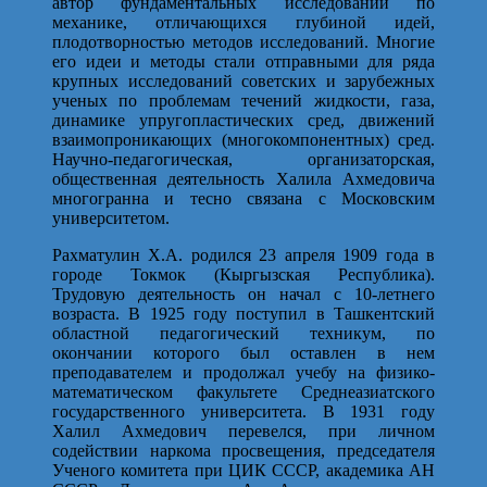
автор фундаментальных исследований по
механике, отличающихся глубиной идей,
плодотворностью методов исследований. Многие
его идеи и методы стали отправными для ряда
крупных исследований советских и зарубежных
ученых по проблемам течений жидкости, газа,
динамике упругопластических сред, движений
взаимопроникающих (многокомпонентных) сред.
Научно-педагогическая, организаторская,
общественная деятельность Халила Ахмедовича
многогранна и тесно связана с Московским
университетом.
Рахматулин Х.А. родился 23 апреля 1909 года в
городе Токмок (Кыргызская Республика).
Трудовую деятельность он начал с 10-летнего
возраста. В 1925 году поступил в Ташкентский
областной педагогический техникум, по
окончании которого был оставлен в нем
преподавателем и продолжал учебу на физико-
математическом факультете Среднеазиатского
государственного университета. В 1931 году
Халил Ахмедович перевелся, при личном
содействии наркома просвещения, председателя
Ученого комитета при ЦИК СССР, академика АН