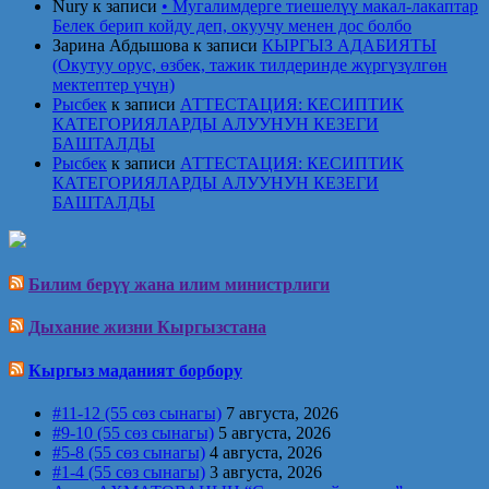
Nury
к записи
• Мугалимдерге тиешелүү макал-лакаптар
Белек берип койду деп, окуучу менен дос болбо
Зарина Абдышова
к записи
КЫРГЫЗ АДАБИЯТЫ
(Окутуу орус, өзбек, тажик тилдеринде жүргүзүлгөн
мектептер үчүн)
Рысбек
к записи
АТТЕСТАЦИЯ: КЕСИПТИК
КАТЕГОРИЯЛАРДЫ АЛУУНУН КЕЗЕГИ
БАШТАЛДЫ
Рысбек
к записи
АТТЕСТАЦИЯ: КЕСИПТИК
КАТЕГОРИЯЛАРДЫ АЛУУНУН КЕЗЕГИ
БАШТАЛДЫ
Билим берүү жана илим министрлиги
Дыхание жизни Кыргызстана
Кыргыз маданият борбору
#11-12 (55 сөз сынагы)
7 августа, 2026
#9-10 (55 сөз сынагы)
5 августа, 2026
#5-8 (55 сөз сынагы)
4 августа, 2026
#1-4 (55 сөз сынагы)
3 августа, 2026