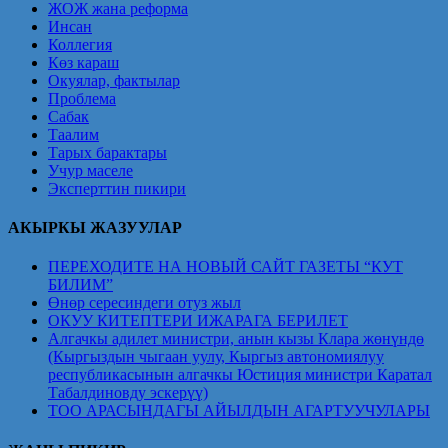
ЖОЖ жана реформа
Инсан
Коллегия
Көз караш
Окуялар, фактылар
Проблема
Сабак
Таалим
Тарых барактары
Учур маселе
Эксперттин пикири
АКЫРКЫ ЖАЗУУЛАР
ПЕРЕХОДИТЕ НА НОВЫЙ САЙТ ГАЗЕТЫ “КУТ
БИЛИМ”
Өнөр сересиндеги отуз жыл
ОКУУ КИТЕПТЕРИ ИЖАРАГА БЕРИЛЕТ
Алгачкы адилет министри, анын кызы Клара жөнүндө
(Кыргыздын чыгаан уулу, Кыргыз автономиялуу
республикасынын алгачкы Юстиция министри Каратал
Табалдиновду эскерүү)
ТОО АРАСЫНДАГЫ АЙЫЛДЫН АГАРТУУЧУЛАРЫ