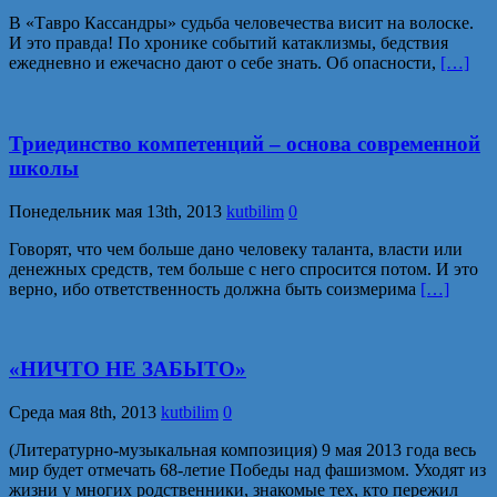
В «Тавро Кассандры» судьба человечества висит на волоске.
И это правда! По хронике событий катаклизмы, бедствия
ежедневно и ежечасно дают о себе знать. Об опасности,
[…]
Триединство компетенций – основа современной
школы
Понедельник мая 13th, 2013
kutbilim
0
Говорят, что чем больше дано человеку таланта, власти или
денежных средств, тем больше с него спросится потом. И это
верно, ибо ответственность должна быть соизмерима
[…]
«НИЧТО НЕ ЗАБЫТО»
Среда мая 8th, 2013
kutbilim
0
(Литературно-музыкальная композиция) 9 мая 2013 года весь
мир будет отмечать 68-летие Победы над фашизмом. Уходят из
жизни у многих родственники, знакомые тех, кто пережил