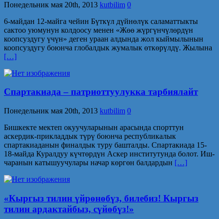
Понедельник мая 20th, 2013
kutbilim
0
6-майдан 12-майга чейин Бүткүл дүйнөлүк саламаттыкты
сактоо уюмунун колдоосу менен «Жөө жүргүнчүлөрдүн
коопсуздугу үчүн» деген ураан алдында жол кыймылынын
коопсуздугу боюнча глобалдык жумалык өткөрүлдү. Жылына
[…]
Спартакиада – патриоттуулукка тарбиялайт
Понедельник мая 20th, 2013
kutbilim
0
Бишкекте мектеп окуучуларынын арасында спорттун
аскердик-прикладдык түрү боюнча республикалык
спартакиаданын финалдык туру башталды. Спартакиада 15-
18-майда Куралдуу күчтөрдүн Аскер институтунда болот. Иш-
чаранын катышуучулары начар көргөн балдардын
[…]
«Кыргыз тилин үйрөнөбүз, билебиз! Кыргыз
тилин ардактайбыз, сүйөбүз!»