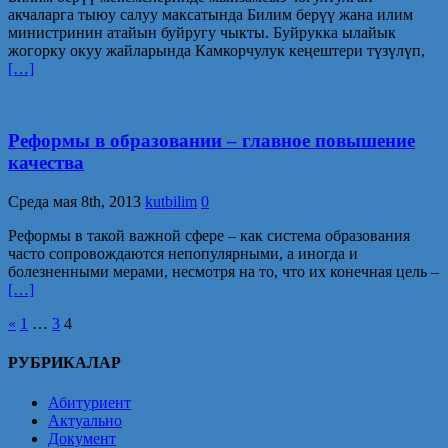
акчаларга тыюу салуу максатында Билим берүү жана илим
министринин атайын буйругу чыкты. Буйрукка ылайык
жогорку окуу жайларында Камкорчулук кеңештери түзүлүп,
[…]
Реформы в образовании – главное повышение
качества
Среда мая 8th, 2013
kutbilim
0
Реформы в такой важной сфере – как система образования
часто сопровождаются непопулярными, а иногда и
болезненными мерами, несмотря на то, что их конечная цель –
[…]
Навигация
«
1
…
3
4
по
РУБРИКАЛАР
записям
Абитуриент
Актуально
Документ