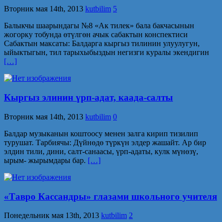
Вторник мая 14th, 2013
kutbilim
5
Балыкчы шаарындагы №8 «Ак тилек» бала бакчасынын
жогорку тобунда өтүлгөн ачык сабактын конспектиси
Сабактын максаты: Балдарга кыргыз тилинин улуулугун,
ыйыктыгын, тил тарыхыбыздын негизги куралы экендигин
[…]
Кыргыз элинин үрп-адат, каада-салты
Вторник мая 14th, 2013
kutbilim
0
Балдар музыканын коштоосу менен залга кирип тизилип
турушат. Тарбиячы: Дүйнөдө түркүн элдер жашайт. Ар бир
элдин тили, дини, салт-санаасы, үрп-адаты, кулк мүнөзү,
ырым- жырымдары бар.
[…]
«Тавро Кассандры» глазами школьного учителя
Понедельник мая 13th, 2013
kutbilim
2