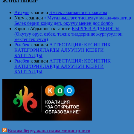
ЖАҢЫ ПИКИР
Айгуль
к записи
Эмгек акынын эсеп-кысабы
Nury
к записи
• Мугалимдерге тиешелүү макал-лакаптар
Белек берип койду деп, окуучу менен дос болбо
Зарина Абдышова
к записи
КЫРГЫЗ АДАБИЯТЫ
(Окутуу орус, өзбек, тажик тилдеринде жүргүзүлгөн
мектептер үчүн)
Рысбек
к записи
АТТЕСТАЦИЯ: КЕСИПТИК
КАТЕГОРИЯЛАРДЫ АЛУУНУН КЕЗЕГИ
БАШТАЛДЫ
Рысбек
к записи
АТТЕСТАЦИЯ: КЕСИПТИК
КАТЕГОРИЯЛАРДЫ АЛУУНУН КЕЗЕГИ
БАШТАЛДЫ
Билим берүү жана илим министрлиги