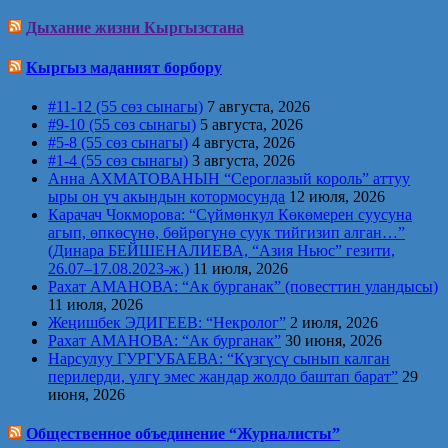
Дыхание жизни Кыргызстана
Кыргыз маданият борбору
#11-12 (55 сөз сынагы)
7 августа, 2026
#9-10 (55 сөз сынагы)
5 августа, 2026
#5-8 (55 сөз сынагы)
4 августа, 2026
#1-4 (55 сөз сынагы)
3 августа, 2026
Анна АХМАТОВАНЫН “Сероглазый король” аттуу
ыры он үч акындын котормосунда
12 июля, 2026
Карачач Чокморова: “Сүймөнкул Көкөмерен суусуна
агып, өпкөсүнө, бөйрөгүнө суук тийгизип алган…”
(Динара БЕЙШЕНАЛИЕВА, “Азия Ньюс” гезити,
26.07–17.08.2023-ж.)
11 июля, 2026
Рахат АМАНОВА: “Ак бурганак” (повесттин уландысы)
11 июля, 2026
Жеңишбек ЭДИГЕЕВ: “Некролог”
2 июля, 2026
Рахат АМАНОВА: “Ак бурганак”
30 июня, 2026
Нарсулуу ГУРГУБАЕВА: “Күзгүсү сынып калган
перилерди, үлгү эмес жандар жолдо баштап барат”
29
июня, 2026
Общественное объединение “Журналисты”