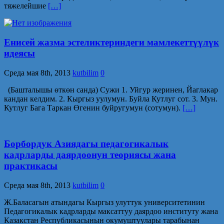
тяжелейшие
[…]
Енисей жазма эстеликтериндеги мамлекеттүүлүк
идеясы
Среда мая 8th, 2013
kutbilim
0
(Башталышы өткөн санда) Сужи 1. Уйгур жеринен, Йаглакар
кандан келдим. 2. Кыргыз уулумун. Буйла Кутлуг сот. 3. Мун.
Кутлуг Бага Таркан Өгенин буйругумун (сотумун).
[…]
Борбордук Азиядагы педагогикалык
кадрларды даярдоонун теориясы жана
практикасы
Среда мая 8th, 2013
kutbilim
0
Ж.Баласагын атындагы Кыргыз улуттук университетинин
Педагогикалык кадрларды максаттуу даярдоо институту жана
Казакстан Республикасынын окумуштуулары тарабынан