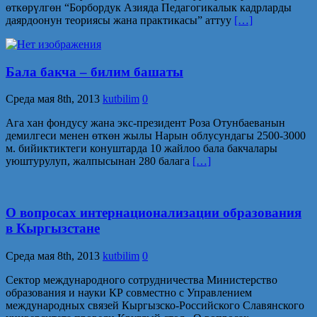
өткөрүлгөн “Борбордук Азияда Педагогикалык кадрларды
даярдоонун теориясы жана практикасы” аттуу
[…]
Бала бакча – билим башаты
Среда мая 8th, 2013
kutbilim
0
Ага хан фондусу жана экс-президент Роза Отунбаеванын
демилгеси менен өткөн жылы Нарын облусундагы 2500-3000
м. бийиктиктеги конуштарда 10 жайлоо бала бакчалары
уюштурулуп, жалпысынан 280 балага
[…]
О вопросах интернационализации образования
в Кыргызстане
Среда мая 8th, 2013
kutbilim
0
Сектор международного сотрудничества Министерство
образования и науки КР совместно с Управлением
международных связей Кыргызско-Российского Славянского